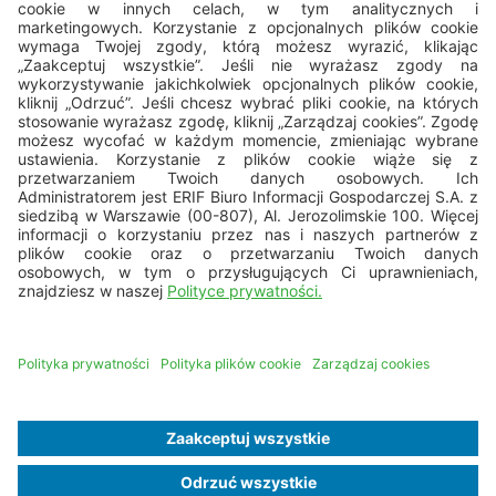
22 594 25 15
pon. - pt.: 8.00 - 16.00
bok@erif.pl
Copyright © 2026 ERIF Biuro Informacji Gospodarczej S.A.
Mapa strony
Nota prawna
Dane osobowe
Polityka cookies
Business Ethics Policy
Deklaracja dostępności