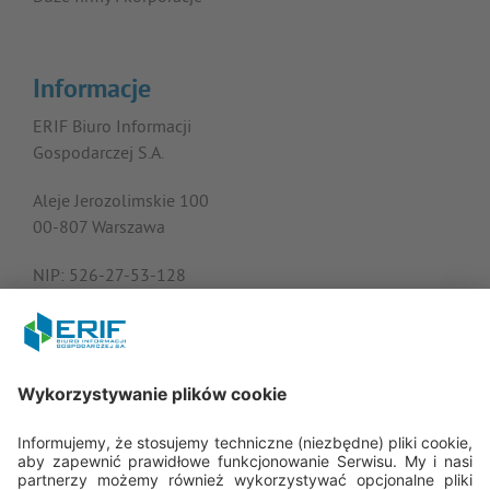
Informacje
ERIF Biuro Informacji
Gospodarczej S.A.
Aleje Jerozolimskie 100
00-807 Warszawa
NIP: 526-27-53-128
KRS: 0000182408
REGON: 015613573
Porozmawiajmy