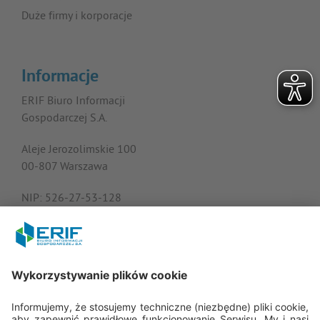
Duże firmy i korporacje
Informacje
ERIF Biuro Informacji
Gospodarczej S.A.
Aleje Jerozolimskie 100
00-807 Warszawa
NIP: 526-27-53-128
KRS: 0000182408
REGON: 015613573
Porozmawiajmy