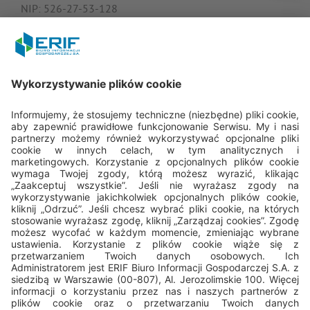
NIP: 526-27-53-128
KRS: 0000182408
REGON: 015613573
Porozmawiajmy
22 594 25 15
pon. - pt.: 8.00 - 16.00
bok@erif.pl