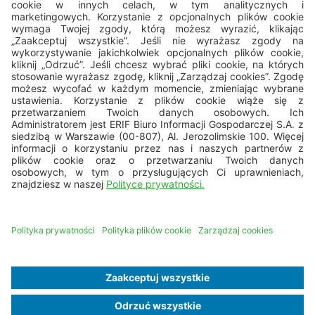
22 594 25 15
pon. - pt.: 8.00 - 16.00
bok@erif.pl
Copyright © 2026 ERIF Biuro Informacji Gospodarczej S.A.
Mapa strony
Nota prawna
Dane osobowe
Polityka cookies
Business Ethics Policy
Deklaracja dostępności