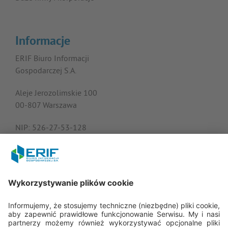
Informacje
ERIF Biuro Informacji
Gospodarczej S.A.
Aleje Jerozolimskie 100
00-807 Warszawa
NIP: 526-27-53-128
KRS: 0000182408
REGON: 015613573
Porozmawiajmy