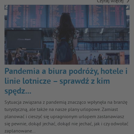
Czytaj więcej
→
Pandemia a biura podróży, hotele i
linie lotnicze – sprawdź z kim
spędz...
Sytuacja związana z pandemią znacząco wpłynęła na branżę
turystyczną, ale także na nasze plany urlopowe. Zamiast
planować i cieszyć się upragnionym urlopem zastanawiasz
się pewnie, dokąd jechać, dokąd nie jechać, jak i czy odwołać
zaplanowane…