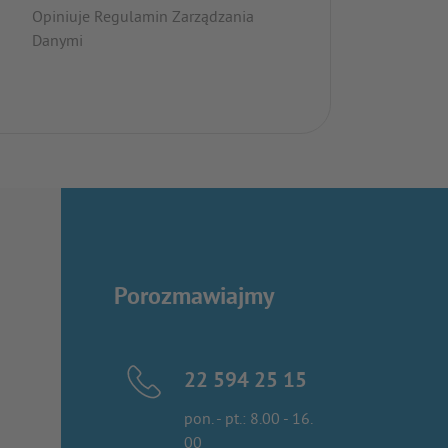
Opiniuje Regulamin Zarządzania
Danymi
Porozmawiajmy
22 594 25 15
pon. - pt.: 8.00 - 16.
00