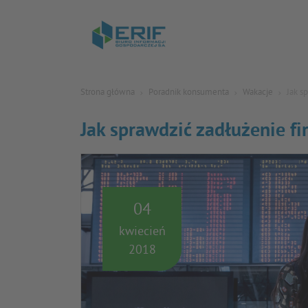
Strona główna
Poradnik konsumenta
Wakacje
Jak s
Jak sprawdzić zadłużenie fi
04
kwiecień
2018