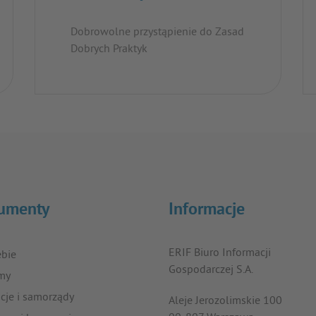
Dobrowolne przystąpienie do Zasad
Dobrych Praktyk
umenty
Informacje
ERIF Biuro Informacji
ebie
Gospodarczej S.A.
rmy
ucje i samorządy
Aleje Jerozolimskie 100