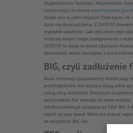
Organizatorów Turystyki i Pośredników Turyst
należy wejść na stronę
www.turystyka.gov.p
działa ono w pełni legalnie. Data wpisu do r
duże ma doświadczenie. Z CEOTiTP dowiemy s
wypadek upadłości i jaki jest okres jego ob
toczy się wobec niego postępowanie o wykreś
CEOTiTP, to dane na temat zdolności finans
dowiedzieć, warto skorzystać z biura inform
BIG, czyli zadłużenie 
Biura informacji gospodarczej dostarczają c
przedsiębiorstw. Nie wszyscy zdają sobie sp
usług chcą skorzystać. Dotyczy to oczywiście 
pensjonatów. Nie wymaga to wiele wysiłku. W
infoKonsument.pl należącej do ERIF BIG S.A
raport na jego temat. Warto też pobrać rapor
ze wszystkich BIG-ów.