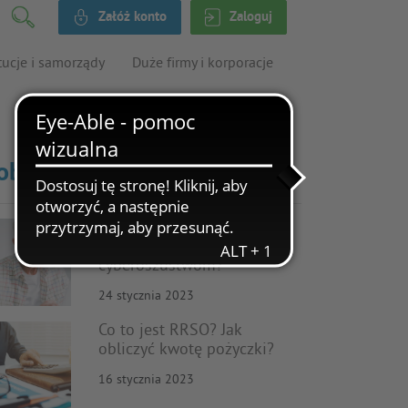
Załóż konto
Zaloguj
tucje i samorządy
Duże firmy i korporacje
obacz także
Cyberbezpieczeństwo
seniorów – jak zapobiegać
cyberoszustwom?
24 stycznia 2023
Co to jest RRSO? Jak
obliczyć kwotę pożyczki?
16 stycznia 2023