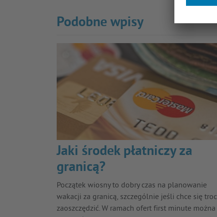
Podobne wpisy
Jaki środek płatniczy za
granicą?
Początek wiosny to dobry czas na planowanie
wakacji za granicą, szczególnie jeśli chce się tro
zaoszczędzić. W ramach ofert first minute można