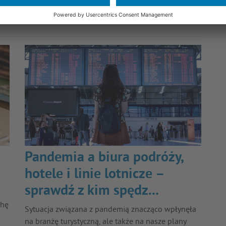
Pandemia a biura podróży,
hotele i linie lotnicze –
sprawdź z kim spędz...
chę
Sytuacja związana z pandemią znacząco wpłynęła
na branżę turystyczną, ale także na nasze plany