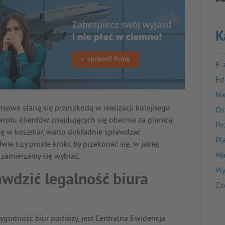
K
E-
Ed
Ni
nsowe staną się przeszkodą w realizacji kolejnego
Os
rotu klientów znajdujących się obecnie za granicą.
Po
się w koszmar, warto dokładnie sprawdzać
Pr
e trzy proste kroki, by przekonać się, w jakiej
Wa
ą zamierzamy się wybrać.
Wy
awdzić legalność biura
Za
arygodność biur podróży, jest Centralna Ewidencja