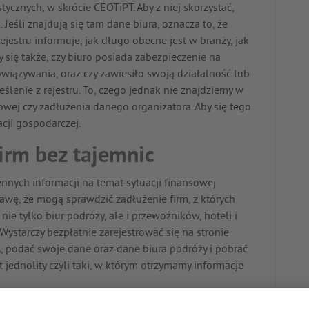
ycznych, w skrócie CEOTiPT. Aby z niej skorzystać,
l
. Jeśli znajdują się tam dane biura, oznacza to, że
ejestru informuje, jak długo obecne jest w branży, jak
ię także, czy biuro posiada zabezpieczenie na
owiązywania, oraz czy zawiesiło swoją działalność lub
lenie z rejestru. To, czego jednak nie znajdziemy w
owej czy zadłużenia danego organizatora. Aby się tego
acji gospodarczej.
firm bez tajemnic
ennych informacji na temat sytuacji finansowej
rawę, że mogą sprawdzić zadłużenie firm, z których
nie tylko biur podróży, ale i przewoźników, hoteli i
ystarczy bezpłatnie zarejestrować się na stronie
, podać swoje dane oraz dane biura podróży i pobrać
t jednolity czyli taki, w którym otrzymamy informacje