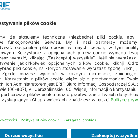
 bezpiecznego powrotu
kowe zabezpieczenie dla klientów na wypadek
zy imprez turystycznych muszą płacić na jego rzecz
 klientów, kraju, do którego organizowany jest wyjazd
o zbankrutuje, uczestnicy otrzymają pieniądze na
się nie odbędzie – odzyskają całą wpłaconą sumę.
ca 2016 roku, jednak obecnie wszyscy touroperatorzy
o rzecz. TFG nie obejmuje swoją gwarancją jedynie
rajów, które bezpośrednio sąsiadują z Polską.
iązanych z wyjazdem, turyści, którzy nie otrzymają
skają je z TFG. Na pełen zwrot poczekają
 niż przed wprowadzeniem w życie funduszu.
e
Udostępnij na: