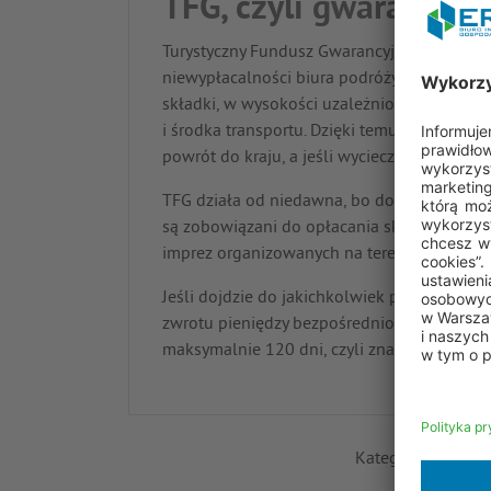
TFG, czyli gwarancja
Turystyczny Fundusz Gwarancyjny to dodat
niewypłacalności biura podróży. Organizator
składki, w wysokości uzależnionej od liczby
i środka transportu. Dzięki temu, jeśli biur
powrót do kraju, a jeśli wycieczka w ogóle 
TFG działa od niedawna, bo dopiero od koń
są zobowiązani do opłacania składek na jeg
imprez organizowanych na terenie Polski i k
Jeśli dojdzie do jakichkolwiek problemów zw
zwrotu pieniędzy bezpośrednio od biura, uzy
maksymalnie 120 dni, czyli znacznie krócej
Kategoria:
Wakacj