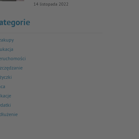
14 listopada 2022
ategorie
zakupy
ukacja
eruchomości
zczędzanie
życzki
aca
kacje
datki
dłużenie