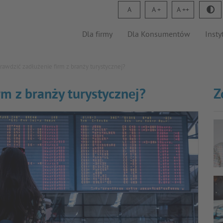
A
A
A
Dla firmy
Dla Konsumentów
Insty
prawdzić zadłużenie firm z branży turystycznej?
rm z branży turystycznej?
Z