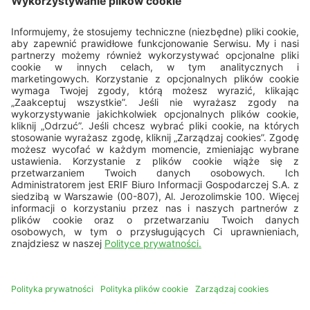
Porozmawiajmy
22 594 25 15
pon. - pt.: 8.00 - 16.00
bok@erif.pl