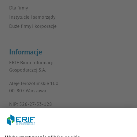
Dla firmy
Instytucje i samorządy
Duże firmy i korporacje
Informacje
ERIF Biuro Informacji
Gospodarczej S.A.
Aleje Jerozolimskie 100
00-807 Warszawa
NIP: 526-27-53-128
KRS: 0000182408
REGON: 015613573