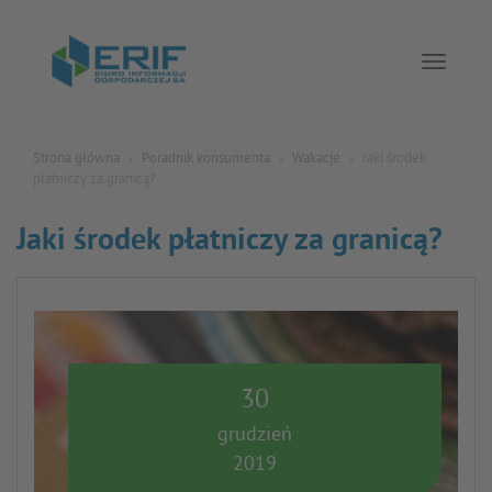
Toggle 
Strona główna
Poradnik konsumenta
Wakacje
Jaki środek
płatniczy za granicą?
Jaki środek płatniczy za granicą?
30
grudzień
2019