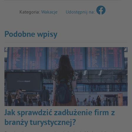
Kategoria:
Wakacje
Udostępnij na:
Podobne wpisy
Jak sprawdzić zadłużenie firm z
branży turystycznej?