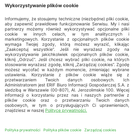
Porozmawiajmy
22 594 25 15
pon. - pt.: 8.00 - 16.00
bok@erif.pl