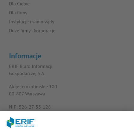
Dla Ciebie
Dla firmy
Instytucje i samorządy
Duże firmy i korporacje
Informacje
ERIF Biuro Informacji
Gospodarczej S.A.
Aleje Jerozolimskie 100
00-807 Warszawa
NIP: 526-27-53-128
KRS: 0000182408
REGON: 015613573