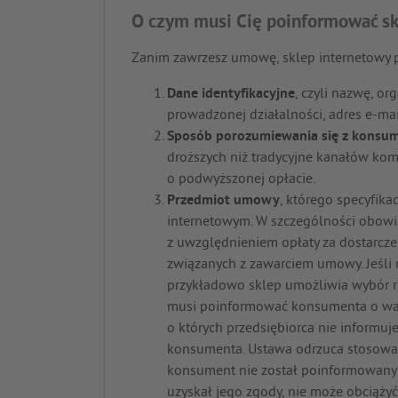
O czym musi Cię poinformować sk
Zanim zawrzesz umowę, sklep internetowy po
Dane identyfikacyjne
, czyli nazwę, or
prowadzonej działalności, adres e-mail
Sposób porozumiewania się z konsu
droższych niż tradycyjne kanałów komun
o podwyższonej opłacie.
Przedmiot umowy
, którego specyfika
internetowym. W szczególności obowią
z uwzględnieniem opłaty za dostarcz
związanych z zawarciem umowy. Jeśli n
przykładowo sklep umożliwia wybór r
musi poinformować konsumenta o war
o których przedsiębiorca nie informu
konsumenta. Ustawa odrzuca stosowan
konsument nie został poinformowany 
uzyskał jego zgody, nie może obciąży