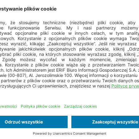
nym przypadku, umowa nie jest wiążąca.
ązuje dużą wagę do tego, byś był dobrze
złożysz zamówienie w sklepie on-line i dokonasz
ść (możesz to zrobić za
telny sklep internetowy, to gwarancja pomyślnej
py
Udostępnij na: