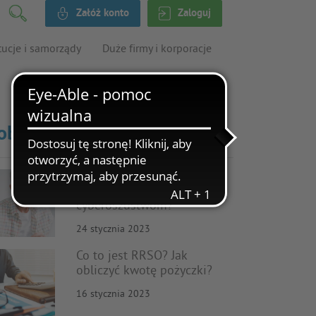
Załóż konto
Zaloguj
tucje i samorządy
Duże firmy i korporacje
obacz także
Cyberbezpieczeństwo
seniorów – jak zapobiegać
cyberoszustwom?
24 stycznia 2023
Co to jest RRSO? Jak
obliczyć kwotę pożyczki?
16 stycznia 2023