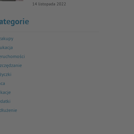
14 listopada 2022
ategorie
zakupy
ukacja
eruchomości
zczędzanie
życzki
aca
kacje
datki
dłużenie