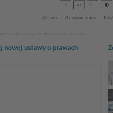
A
A
A
Dla firmy
Dla Konsumentów
Insty
py w e-sklepach według nowej ustawy o prawach konsumenta
g nowej ustawy o prawach
Z