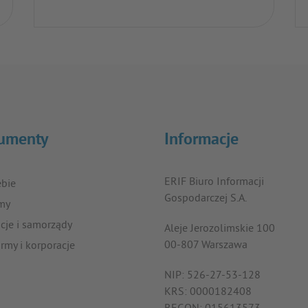
umenty
Informacje
ERIF Biuro Informacji
ebie
Gospodarczej S.A.
rmy
ucje i samorządy
Aleje Jerozolimskie 100
00-807 Warszawa
irmy i korporacje
NIP: 526-27-53-128
KRS: 0000182408