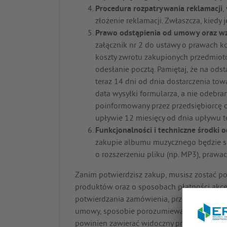
Procedura rozpatrywania reklamacji
,
złożenie reklamacji. Zwłaszcza, kiedy j
Prawo odstąpienia od umowy oraz w
załącznik nr 2 do ustawy o prawach k
koszty zwrotu zakupionych przedmiotów
odesłanie pocztą. Pamiętaj, że na od
teraz 14 dni od dnia dostarczenia towar
data wysyłki formularza, a nie odebran
poinformowany przez przedsiębiorcę 
upływie 12 miesięcy od dnia upływu t
Funkcjonalności i techniczne środki 
zakupie albumu muzycznego będzie s
o rozszerzeniu pliku (np. MP3), prawa
Zanim potwierdzisz zakup, musisz zostać p
produktów oraz o sposobach płatności akce
potwierdzania zamówienia, przedsiębiorca 
umowy, sposobie porozumiewania się, ceni
powinien zawierać widoczny przycisk potwie