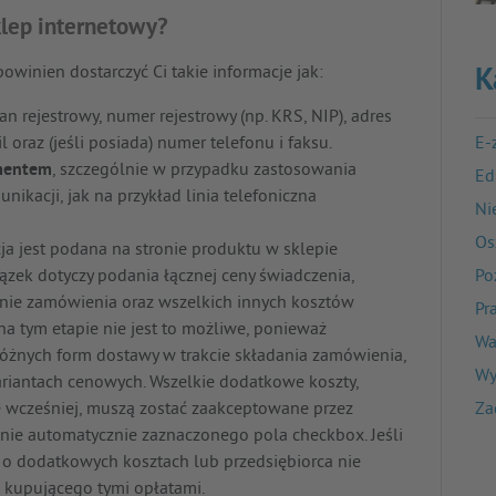
lep internetowy?
winien dostarczyć Ci takie informacje jak:
K
gan rejestrowy, numer rejestrowy (np. KRS, NIP), adres
 oraz (jeśli posiada) numer telefonu i faksu.
E-
mentem
, szczególnie w przypadku zastosowania
Ed
ikacji, jak na przykład linia telefoniczna
Ni
Os
cja jest podana na stronie produktu w sklepie
zek dotyczy podania łącznej ceny świadczenia,
Po
enie zamówienia oraz wszelkich innych kosztów
Pr
a tym etapie nie jest to możliwe, ponieważ
Wa
óżnych form dostawy w trakcie składania zamówienia,
Wy
iantach cenowych. Wszelkie dodatkowe koszty,
je wcześniej, muszą zostać zaakceptowane przez
Za
ie automatycznie zaznaczonego pola checkbox. Jeśli
o dodatkowych kosztach lub przedsiębiorca nie
ć kupującego tymi opłatami.