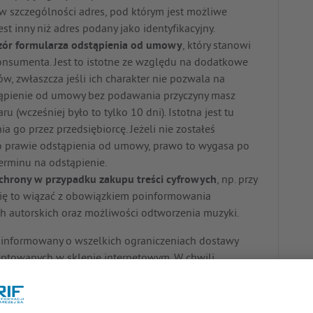
 w szczególności adres, pod którym jest możliwe
est inny niż adres podany jako identyfikacyjny.
zór formularza odstąpienia od umowy
, który stanowi
onsumenta. Jest to istotne ze względu na dodatkowe
, zwłaszcza jeśli ich charakter nie pozwala na
stąpienie od umowy bez podawania przyczyny masz
u (wcześniej było to tylko 10 dni). Istotna jest tu
ia go przez przedsiębiorcę. Jeżeli nie zostałeś
o prawie odstąpienia od umowy, prawo to wygasa po
erminu na odstąpienie.
ochrony w przypadku zakupu treści cyfrowych
, np. przy
ię to wiązać z obowiązkiem poinformowania
ch autorskich oraz możliwości odtworzenia muzyki.
oinformowany o wszelkich ograniczeniach dostawy
ptowanych w sklepie internetowym. W chwili
musi raz jeszcze poinformować Cię o przedmiocie
e i pozostałych kosztach. Widok podsumowujący
rdzający chęć złożenia zamówienia, a także czytelną