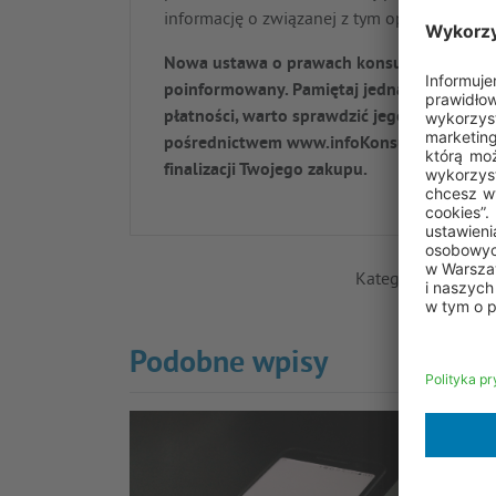
informację o związanej z tym opłacie. W in
Nowa ustawa o prawach konsumenta przywi
poinformowany. Pamiętaj jednak, że zanim 
płatności, warto sprawdzić jego wiarygodno
pośrednictwem www.infoKonsument.pl). Rze
finalizacji Twojego zakupu.
Kategoria:
E-zaku
Podobne wpisy