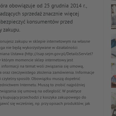
ra obowiązuje od 25 grudnia 2014 r.,
adzących sprzedaż znacznie więcej
zabezpieczyć konsumentów przed
 zakupu.
onujesz zakupu w sklepie internetowym na własne
ługa nie będą wykorzystywane w działalności
ana Ustawa (http://isap.sejm.gov.pl/DetailsServlet?
którym momencie sklep internetowy jest
informacji na temat woli związania się umową,
oraz rzeczywistego złożenia zamówienia. Informacje
 i czytelny sposób. Obowiązku muszą dopełnić
ednictwem Internetu. Muszą to zrobić najpóźniej
związania się umową na odległość. W praktyce
dy kupujący przechodzi z koszyka zakupowego do
awić się wcześniej, np. przy opisach produktów, jak