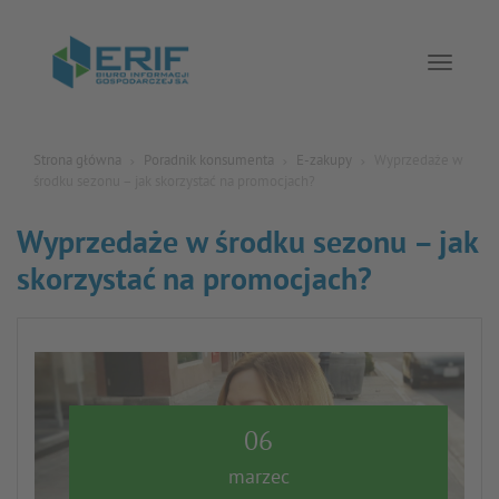
Toggle 
Strona główna
Poradnik konsumenta
E-zakupy
Wyprzedaże w
środku sezonu – jak skorzystać na promocjach?
Wyprzedaże w środku sezonu – jak
skorzystać na promocjach?
06
marzec