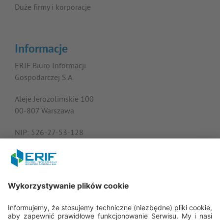
Duże firmy i korporacje
Informacje
ERIF Biuro Informacji
Gospodarczej S.A.
Aleje Jerozolimskie 100
00-807 Warszawa
NIP: 526-27-53-128
KRS: 0000182408
REGON: 015613573
Porozmawiajmy