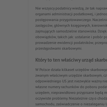
Nie wszyscy podatnicy wiedzą, że tak napraw
organami administracji podatkowej, i jedn
postępowania przygotowawczego. Naczelnic
zastępców, głównych księgowych, kierowni
zajmujących samodzielne stanowiska. Dzięk
obowiązków, takich jak: ustalanie i pobór p
prowadzenie ewidencji podatników, przepro
przestępstwami skarbowymi.
Który to ten właściwy urząd ska
W Polsce działa kilkaset urzędów skarbowyc
zwanym właściwym urzędzie skarbowym, czyli
odpowiedniego US jest niezwykle ważny nie
własne numery rachunków do poboru podatk
urzędem, nieprawidłowo przypisane będą mię
oczywiste problemy. Niezależnie czy o chodz
samochodu, zaświadczenie o niezaleganiu U