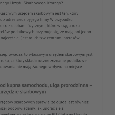
retnego Urzędu Skarbowego. Którego?
właściwym urzędem skarbowym jest ten, który
ub adres siedziby jego firmy. W przypadku
le co z osobami fizycznymi, które w ciągu roku
celów podatkowych przyjmuje się, że mają oni jedno
ajczęściej (jest to ich tzw. centrum interesów
ę przeprowadza, to właściwym urzędem skarbowym jest
 roku, za który składa roczne zeznanie podatkowe.
ldowania nie mają żadnego wpływu na miejsce
 od kupna samochodu, ulga prorodzinna –
 urzędzie skarbowym
rzędów skarbowych sprawia, że długa jest również
oniżej podpowiadamy, jak uporać się z
wiedzieć o deklaracji rocznej PIT? Jaka jest kwota