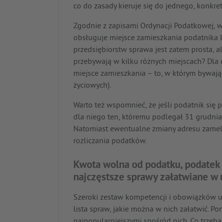
co do zasady kieruje się do jednego, konk
Zgodnie z zapisami Ordynacji Podatkowej, 
obsługuje miejsce zamieszkania podatnika l
przedsiębiorstw sprawa jest zatem prosta, a
przebywają w kilku różnych miejscach? Dla 
miejsce zamieszkania – to, w którym bywają n
życiowych).
Warto też wspomnieć, że jeśli podatnik si
dla niego ten, któremu podlegał 31 grudnia
Natomiast ewentualne zmiany adresu zame
rozliczania podatków.
Kwota wolna od podatku, podatek
najczęstsze sprawy załatwiane w
Szeroki zestaw kompetencji i obowiązków u
lista spraw, jakie można w nich załatwić. P
najpopularniejszymi spośród nich. Co trzeba 