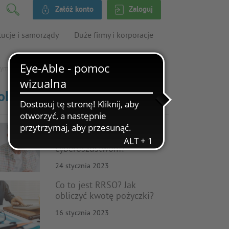
Załóż konto
Zaloguj
tucje i samorządy
Duże firmy i korporacje
wym?
obacz także
Cyberbezpieczeństwo
seniorów – jak zapobiegać
cyberoszustwom?
24 stycznia 2023
Co to jest RRSO? Jak
obliczyć kwotę pożyczki?
16 stycznia 2023