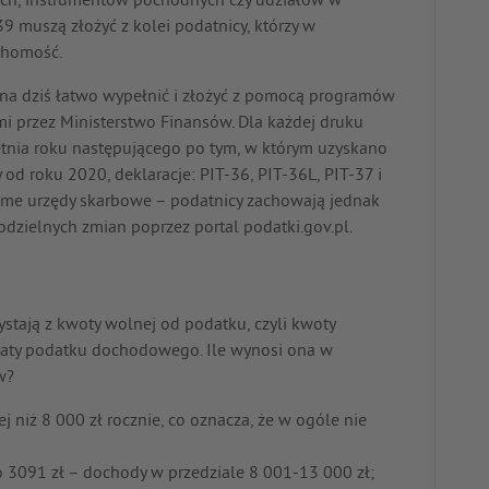
ych, instrumentów pochodnych czy udziałów w
39 muszą złożyć z kolei podatnicy, którzy w
chomość.
na dziś łatwo wypełnić i złożyć z pomocą programów
i przez Ministerstwo Finansów. Dla każdej druku
etnia roku następującego po tym, w którym uzyskano
od roku 2020, deklaracje: PIT-36, PIT-36L, PIT-37 i
ame urzędy skarbowe – podatnicy zachowają jednak
dzielnych zmian poprzez portal podatki.gov.pl.
ystają z kwoty wolnej od podatku, czyli kwoty
ty podatku dochodowego. Ile wynosi ona w
w?
j niż 8 000 zł rocznie, co oznacza, że w ogóle nie
3091 zł – dochody w przedziale 8 001-13 000 zł;