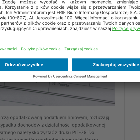
rczą opodatkowaną podatkiem liniowym, rozliczają
zypadku dochodów z działalności opodatkowanej
tnego należy skorzystać z druku PIT-28. Do