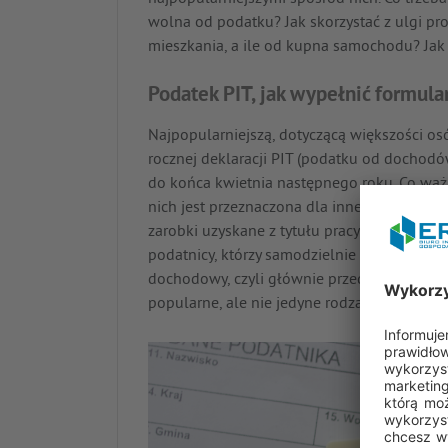
wolna od podatku? Jak skorzystać z ulgi p
mieszkania, a ile od kupna samochodu? Jak
Podatek PIT, jak wypełnić formular
Najpopularniejszą, dotyczącą większości osó
rocznej deklaracji PIT (podatku od dochodó
do końca kwietnia następnego roku. Co ważne
nich jest przeznaczona dla innego typu do
zarobki uzyskane z tytułu pracy na etacie 
podatnicy, którzy samodzielnie obliczają i 
dochodowy, czyli głównie przedsiębiorcy roz
popularne, ale nie jedyne rodzaje rocznych 