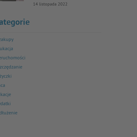
14 listopada 2022
ategorie
zakupy
ukacja
eruchomości
zczędzanie
życzki
aca
kacje
datki
dłużenie