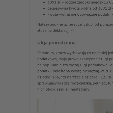
3091 zł – roczne zarobki między 13 00
degresywna kwota wolna od 3091 zł d
kwota wolna nie obowiązuje podatnik
Należy podkreślić, że roczny dochód poniże
złożenia deklaracji PIT!
Ulga prorodzinna
Podatnicy, którzy wychowują co najmniej je
podatkową, mają prawo skorzystać z ulgi pro
najpopularniejszy rodzaj ulgi podatkowej, d
podatku określoną kwotę pieniężną. W 2019
dziecko, 166,7 zł na trzecie dziecko i 225 z
sprawujący władzę rodzicielską, pełniący f
nich obowiązek alimentacyjny.