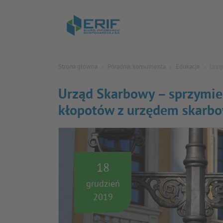
Strona główna
Poradnik konsumenta
Edukacja
Urzą
Urząd Skarbowy – sprzymier
kłopotów z urzędem skarb
18
grudzień
2019