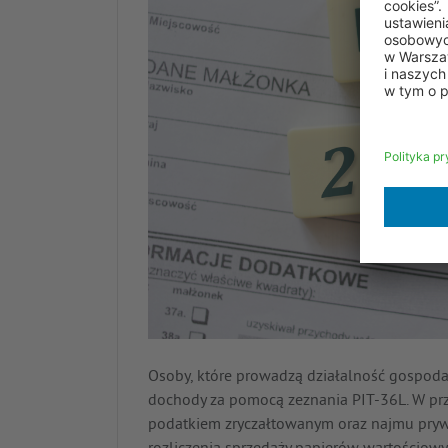
Osoby, które prowadzą działalność gospoda
dochody za pomocą zeznania PIT-36L. W pr
podatkiem zryczałtowanym oraz najmu prywa