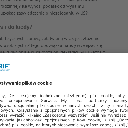
rorodzinnej? Ile wynosi podatek od wynajmu
 uzyskać zaświadczenie o niezaleganiu w US?
z i do kiedy?
b fizycznych, sprawą załatwianą w US jest złożenie
w osobistych). Z tego obowiązku należy wywiązać się
, funkcjonuje kilka rodzajów deklaracji PIT i każda z
chodów. Formularz PIT-37 obejmuje przede wszystkim
czy umów cywilnoprawnych. PIT-36 wypełniają
przekazują na rachunek US zaliczki na podatek
liczający się na zasadach ogólnych. To najbardziej
deklaracji podatkowych.