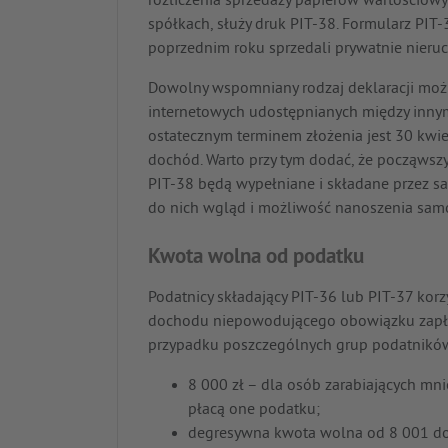
rozliczenia sprzedaży papierów wartościow
spółkach, służy druk PIT-38. Formularz PIT-
poprzednim roku sprzedali prywatnie nieru
Dowolny wspomniany rodzaj deklaracji moż
internetowych udostępnianych między innym
ostatecznym terminem złożenia jest 30 kwi
dochód. Warto przy tym dodać, że począwszy 
PIT-38 będą wypełniane i składane przez s
do nich wgląd i możliwość nanoszenia samo
Kwota wolna od podatku
Podatnicy składający PIT-36 lub PIT-37 korz
dochodu niepowodującego obowiązku zapła
przypadku poszczególnych grup podatnikó
8 000 zł – dla osób zarabiających mnie
płacą one podatku;
degresywna kwota wolna od 8 001 do 