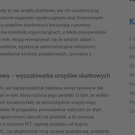
dę to nie urzędy skarbowe, ale ich naczelnicy są
ocześnie organami egzekucyjnymi oraz finansowymi
K
y urzędów skarbowych korzystają z pomocy
ków komórek organizacyjnych, a także pracowników
E-
i nim, mogą wywiązywać się ze swoich zadań i
odatków, egzekucja administracyjna należności,
Ed
wadzanie kontroli podatkowych, czy walka z
Ni
Os
rbowy – wyszukiwarka urzędów skarbowych
Po
Pr
h, ale każdy podatnik załatwia swoje sprawy w tak
Wa
 w tym, który rozlicza jego podatki. O tym, że wybór
Wy
ch świadczy fakt, że poszczególne urzędy mają
ów. W przypadku prowadzenia rozliczeń ze złym
Za
dzy innymi zaliczki na podatek, a to oznacza
i o złożenie PIT, zapłatę podatku od kupna
S, czy jakąkolwiek inną sprawę podatkową, podatnik