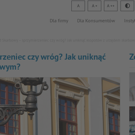
A
A
A
Dla firmy
Dla Konsumentów
Insty
d Skarbowy – sprzymierzeniec czy wróg? Jak uniknąć kłopotów z urzędem skarbo
zeniec czy wróg? Jak uniknąć
Z
owym?