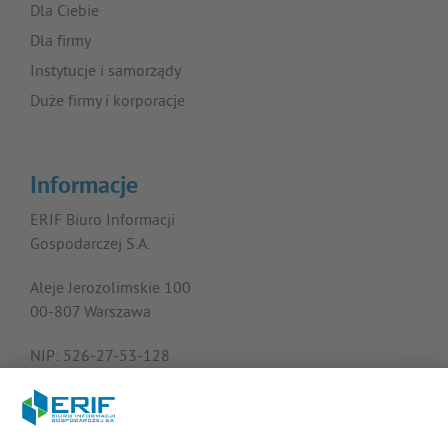
Dla Ciebie
Dla firmy
Instytucje i samorządy
Duże firmy i korporacje
Informacje
ERIF Biuro Informacji
Gospodarczej S.A.
Aleje Jerozolimskie 100
00-807 Warszawa
NIP: 526-27-53-128
KRS: 0000182408
REGON: 015613573