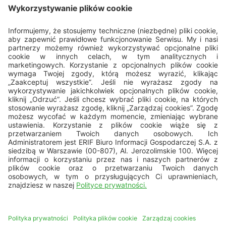
Porozmawiajmy
22 594 25 15
pon. - pt.: 8.00 - 16.00
bok@erif.pl