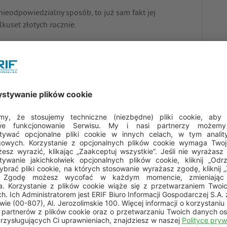
 nieodpowiedzialny sposób, to już sam fakt jej
kuset złotych rocznie.
ństwo
ytowej jest bardzo obszerny. Oto kilka
awsze pamiętać:
 – dotyczy to zarówno transakcji bezgotówkowych, jak i
dy nie używamy karty do tego typu realizacji.
e wówczas, gdy trafia do rąk sprzedawcy –
a udanie się sprzedawcy z kartą na zaplecze!
atę z rachunku bankowego – to także dbanie o
mu zadłużenie będzie spłacane w terminie.
zpiecznym miejscu, bowiem są one wystarczające, aby
o centrum zastrzegania kart i zastrzec ją jak
dukt finansowy – wystarczy wiedzieć jak działa. Karta