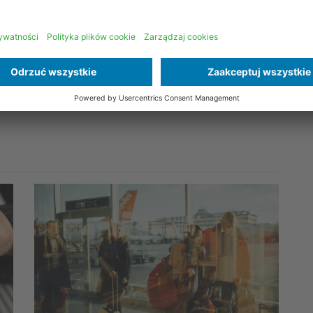
iem w codziennym życiu. Stosując się do zasad
stwo, można cieszyć się wygodą jaką daje.
nie
Udostępnij na: