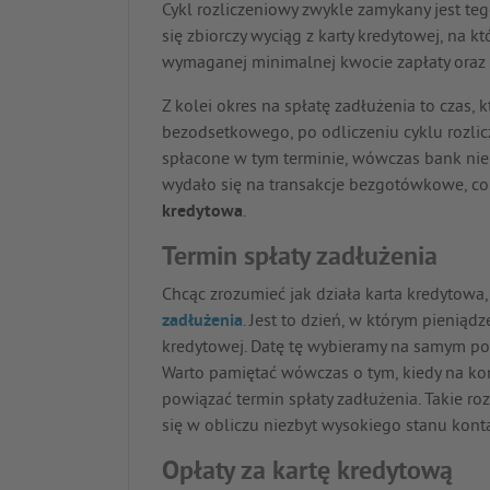
Cykl rozliczeniowy zwykle zamykany jest t
się zbiorczy wyciąg z karty kredytowej, na k
wymaganej minimalnej kwocie zapłaty oraz 
Z kolei okres na spłatę zadłużenia to czas,
bezodsetkowego, po odliczeniu cyklu rozlicz
spłacone w tym terminie, wówczas bank nie na
wydało się na transakcje bezgotówkowe, c
kredytowa
.
Termin spłaty zadłużenia
Chcąc zrozumieć jak działa karta kredytowa,
zadłużenia
. Jest to dzień, w którym pieniąd
kredytowej. Datę tę wybieramy na samym poc
Warto pamiętać wówczas o tym, kiedy na kon
powiązać termin spłaty zadłużenia. Takie roz
się w obliczu niezbyt wysokiego stanu konta
Opłaty za kartę kredytową