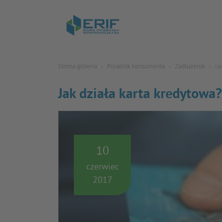
Strona główna
Poradnik konsumenta
Zadłużenie
Ja
Jak działa karta kredytowa?
10
czerwiec
2017