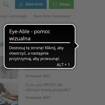
Załóż konto
Zaloguj
tucje i samorządy
Duże firmy i korporacje
obacz także
Cyberbezpieczeństwo
seniorów – jak zapobiegać
cyberoszustwom?
24 stycznia 2023
Co to jest RRSO? Jak
obliczyć kwotę pożyczki?
16 stycznia 2023