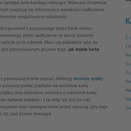
ego samego dnia każdego miesiąca. Wówczas otrzymuje
tórym znajdują się informacje o wysokości zadłużenia,
terminie uregulowana należności.
K
 który pozostał z przyznanego przez bank okresu
eniowego. Jeżeli zadłużenie na karcie zostanie
E-
licza za to odsetek. Płaci się dokładnie tyle, ile
Ed
o jest zdecydowanym plusem tego,
jak działa karta
Ni
Os
Po
 z pewnością trzeba poznać definicję
terminu spłaty
Pr
ze powinny zostać przelane na rachunek karty
Wa
zątku, przy składaniu wniosku o założenie karty.
Wy
to wpływa wypłata i z tą datą lub tuż po niej
wiązanie daje zabezpieczenie przed sytuacją, gdy staje
Za
, np. pod koniec miesiąca.