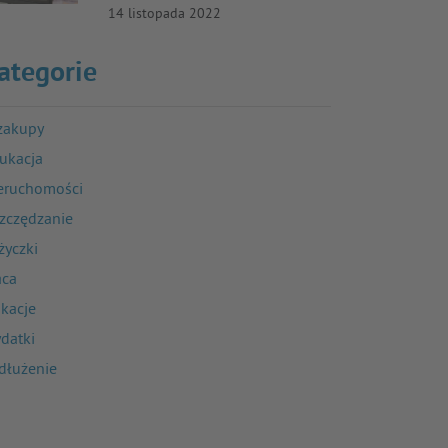
14 listopada 2022
ategorie
zakupy
ukacja
eruchomości
zczędzanie
życzki
aca
kacje
datki
dłużenie