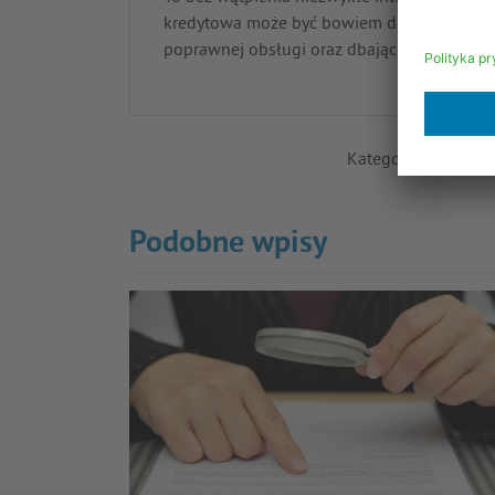
kredytowa może być bowiem dużym ułatwien
poprawnej obsługi oraz dbając o bezpieczeń
Kategoria:
Zadłuże
Podobne wpisy