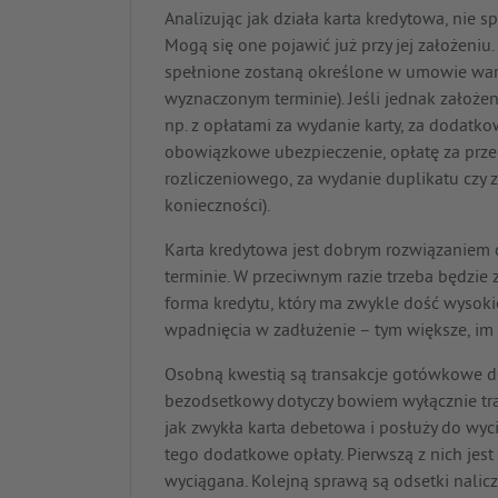
Analizując jak działa karta kredytowa, nie s
Mogą się one pojawić już przy jej założeniu. 
spełnione zostaną określone w umowie waru
wyznaczonym terminie). Jeśli jednak założen
np. z opłatami za wydanie karty, za dodatko
obowiązkowe ubezpieczenie, opłatę za prze
rozliczeniowego, za wydanie duplikatu czy 
konieczności).
Karta kredytowa jest dobrym rozwiązaniem d
terminie. W przeciwnym razie trzeba będzie 
forma kredytu, który ma zwykle dość wysoki
wpadnięcia w zadłużenie – tym większe, im wi
Osobną kwestią są transakcje gotówkowe do
bezodsetkowy dotyczy bowiem wyłącznie tran
jak zwykła karta debetowa i posłuży do wyc
tego dodatkowe opłaty. Pierwszą z nich jest 
wyciągana. Kolejną sprawą są odsetki nalic