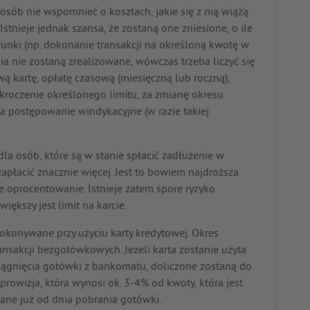
posób nie wspomnieć o kosztach, jakie się z nią wiążą.
Istnieje jednak szansa, że zostaną one zniesione, o ile
nki (np. dokonanie transakcji na określoną kwotę w
ia nie zostaną zrealizowane, wówczas trzeba liczyć się
wą kartę, opłatę czasową (miesięczną lub roczną),
kroczenie określonego limitu, za zmianę okresu
za postępowanie windykacyjne (w razie takiej
la osób, które są w stanie spłacić zadłużenie w
zapłacić znacznie więcej. Jest to bowiem najdroższa
e oprocentowanie. Istnieje zatem spore ryzyko
ększy jest limit na karcie.
konywane przy użyciu karty kredytowej. Okres
sakcji bezgotówkowych. Jeżeli karta zostanie użyta
iągnięcia gotówki z bankomatu, doliczone zostaną do
prowizja, która wynosi ok. 3-4% od kwoty, która jest
zane już od dnia pobrania gotówki.