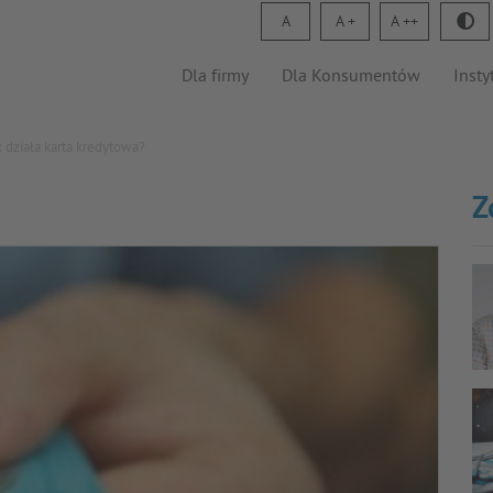
A
A
A
Dla firmy
Dla Konsumentów
Insty
k działa karta kredytowa?
Z