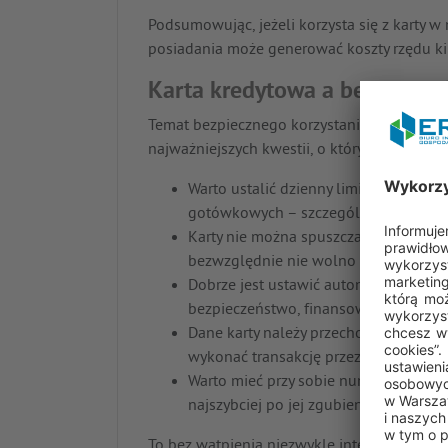
Podsumowując, jeżeli korzysta się z karty w
posiadania może generować koszty rzędu kil
Karta kredytowa a bezpiecze
Temat bezpiecznego korzystania z karty kred
najważniejszych kwestii, o których należy z
Warto ustalić dzienny limit transakcji
gotówkowych – szczególnie wówczas, g
Karty nie można spuszczać z oka, takż
bezwzględnie nie wolno zgadzać się n
Dobrze jest ustawić automatyczną spł
bezpieczeństwo, finansowe. Dzięki te
Dane karty należy przechowywać w be
wykonać transakcję przez internet.
Warto mieć przy sobie numer telefonu d
najszybciej po jej zgubieniu.
To bez wątpienia niezwykle interesujący pro