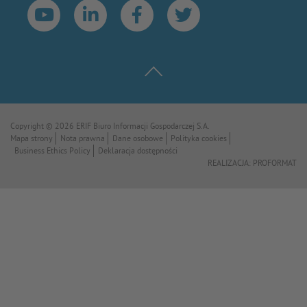
Copyright © 2026 ERIF Biuro Informacji Gospodarczej S.A.
Mapa strony
Nota prawna
Dane osobowe
Polityka cookies
Business Ethics Policy
Deklaracja dostępności
REALIZACJA:
PROFORMAT