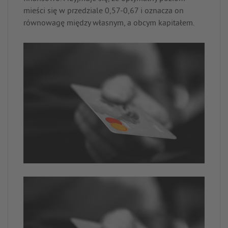
mieści się w przedziale 0,57-0,67 i oznacza on
równowagę między własnym, a obcym kapitałem.