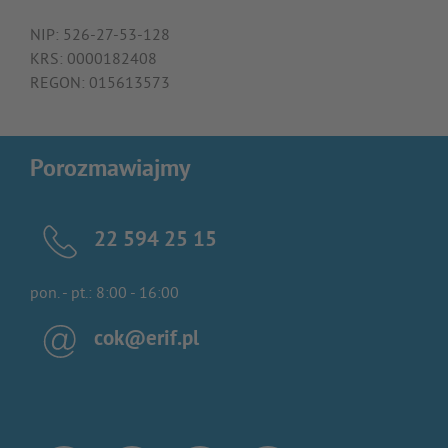
NIP: 526-27-53-128
KRS: 0000182408
REGON: 015613573
Porozmawiajmy
22 594 25 15
pon. - pt.: 8:00 - 16:00
cok@erif.pl