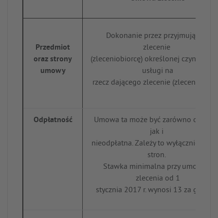
Dokonanie przez przyjmującego
Przedmiot
zlecenie
oraz strony
(zleceniobiorcę) określonej czynności 
umowy
usługi na
rzecz dającego zlecenie (zleceniodawc
Odpłatność
Umowa ta może być zarówno odpłat
jak i
nieodpłatna. Zależy to wyłącznie od w
stron.
Stawka minimalna przy umowach
zlecenia od 1
stycznia 2017 r. wynosi 13 za godzin