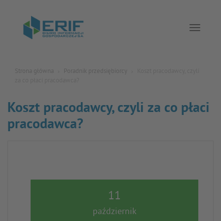
Toggle 
Strona główna
Poradnik przedsiębiorcy
Koszt pracodawcy, czyli
za co płaci pracodawca?
Koszt pracodawcy, czyli za co płaci
pracodawca?
11
październik