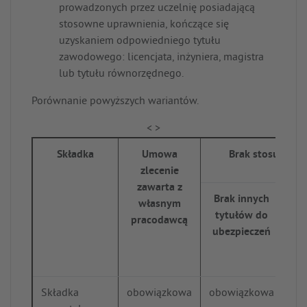
prowadzonych przez uczelnię posiadającą
stosowne uprawnienia, kończące się
uzyskaniem odpowiedniego tytułu
zawodowego: licencjata, inżyniera, magistra
lub tytułu równorzędnego.
Porównanie powyższych wariantów.
Składka
Umowa
Brak stosunku p
zlecenie
zawarta z
Brak innych
własnym
tytułów do
pracodawcą
ubezpieczeń
t
ub
Składka
obowiązkowa
obowiązkowa
ob