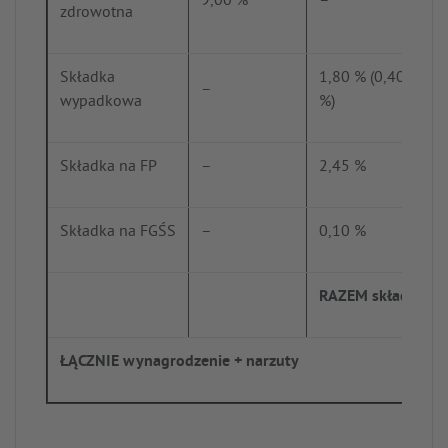
9,00 %
–
zdrowotna
Składka
1,80 % (0,40 % – 3
–
wypadkowa
%)
Składka na FP
–
2,45 %
Składka na FGŚS
–
0,10 %
RAZEM składki
ŁĄCZNIE wynagrodzenie + narzuty