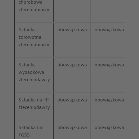
chorobowa
zleceniobiorcy
Składka
obowiązkowa
obowiązkowa
ob
zdrowotna
zleceniobiorcy
Składka
obowiązkowa
obowiązkowa
ob
wypadkowa
zleceniodawcy
Składka na FP
obowiązkowa
obowiązkowa
ob
zleceniodawcy
Składka na
obowiązkowa
obowiązkowa
ob
FGŚS