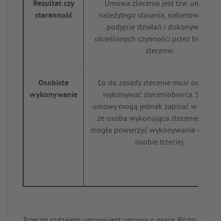
Rezultat czy
Umowa zlecenia jest tzw. umową
staranność
należytego starania, nakierowaną n
podjęcie działań i dokonywanie
określonych czynności przez biorące
zlecenie.
Osobiste
Co do zasady zlecenie musi osobiści
wykonywanie
wykonywać zleceniobiorca. Strony
umowy mogą jednak zapisać w umowi
że osoba wykonująca zlecenie będzi
mogła powierzyć wykonywanie czynno
osobie trzeciej.
Trzecim
rodzajem umowy jest umowa o pracę
. Różni