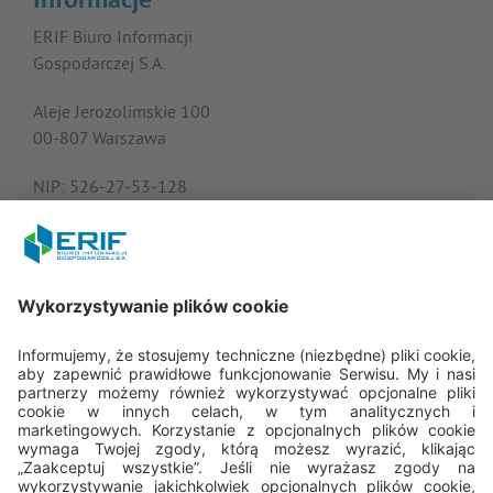
Informacje
ERIF Biuro Informacji
Gospodarczej S.A.
Aleje Jerozolimskie 100
00-807 Warszawa
NIP: 526-27-53-128
KRS: 0000182408
REGON: 015613573
Porozmawiajmy
22 594 25 15
pon. - pt.: 8:00 - 16:00