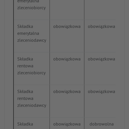
emerytalna
zleceniobiorcy
Składka
obowiązkowa
obowiązkowa
ob
emerytalna
zleceniodawcy
Składka
obowiązkowa
obowiązkowa
ob
rentowa
zleceniobiorcy
Składka
obowiązkowa
obowiązkowa
ob
rentowa
zleceniodawcy
Składka
obowiązkowa
dobrowolna
ob