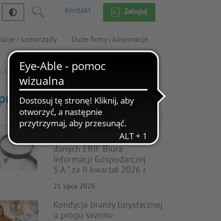
Kontakt
Zaloguj
tucje i samorządy
Duże firmy i korporacje
& Apfino
prawdź inne
Nowy raport audytowy
„Wielkość i struktura bazy
danych ERIF Biura
Informacji Gospodarczej
S.A.” za II kwartał 2026 r.
21 lipca 2026
Kondycja branży turystycznej
u progu sezonu