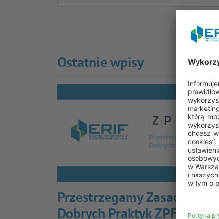
Udos
Ostatnie wpisy
Przestrzegamy Zasad
Dobrych Praktyk ZPF –