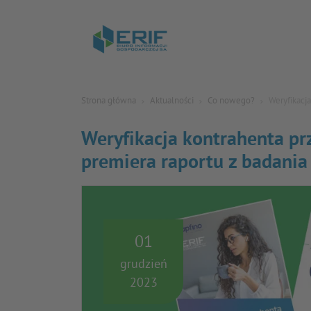
Strona główna
Aktualności
Co nowego?
Weryfikacj
Weryfikacja kontrahenta pr
premiera raportu z badania
01
grudzień
2023