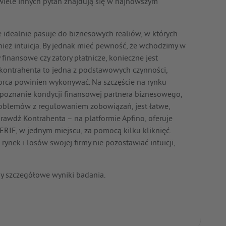
 wiele innych pytań znajdują się w najnowszym
e idealnie pasuje do biznesowych realiów, w których
wnież intuicja. By jednak mieć pewność, że wchodzimy w
finansowe czy zatory płatnicze, konieczne jest
 kontrahenta to jedna z podstawowych czynności,
orca powinien wykonywać. Na szczęście na rynku
ym poznanie kondycji finansowej partnera biznesowego,
 problemów z regulowaniem zobowiązań, jest łatwe,
prawdź Kontrahenta – na platformie Apfino, oferuje
 ERIF, w jednym miejscu, za pomocą kilku kliknięć.
 rynek i losów swojej firmy nie pozostawiać intuicji,
y szczegółowe wyniki badania.