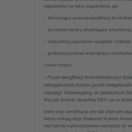
odpowiedzi na takie zagadnienia, jak:
– dominujące powody weryfikacji kontrahen
– kluczowe bariery utrudniające weryfikację
– najbardziej popularne narzędzia i metody w
– problemy podczas współpracy z kontrahe
i wiele innych.
– Proces weryfikacji kontrahentów jest dz
zabezpieczenie biznesu przed niewypłacalno
reputacji. Obserwujemy, że świadomość bizn
Wilczak-Grzesik, ekspertka ERIF, na co dzi
Jeżeli więc weryfikacja jest tak istotnym za
którzy unikają tego działania? A skoro świa
najchętniej wykorzystywane narzędzia do wery