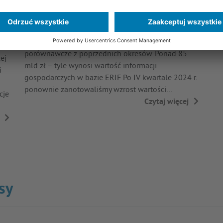
na
danych ERIF Biura Infor...
Przedstawiamy w nim dane na temat wielkości
oraz struktury naszej bazy, a także dane
porównawcze z poprzednich okresów. Ponad 85
ej
mld zł – tyle wynosi wartość informacji
i
gospodarczych w bazie ERIF Po IV kwartale 2024 r.
ponownie zanotowaliśmy wzrost wartości…
cje
Czytaj więcej
→
→
sy