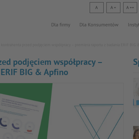
A
A
A
Dla firmy
Dla Konsumentów
Insty
a kontrahenta przed podjęciem współpracy – premiera raportu z badania ERIF BIG 
zed podjęciem współpracy –
S
 ERIF BIG & Apfino