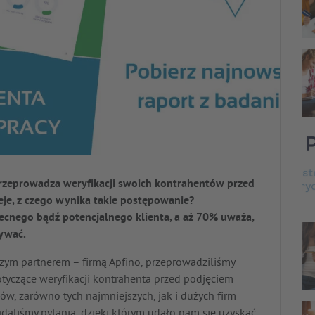
przeprowadza weryfikacji swoich kontrahentów przed
eje, z czego wynika takie postępowanie?
cnego bądź potencjalnego klienta, a aż 70% uważa,
nywać.
szym partnerem – firmą Apfino, przeprowadziliśmy
tyczące weryfikacji kontrahenta przed podjęciem
ów, zarówno tych najmniejszych, jak i dużych firm
aliśmy pytania, dzięki którym udało nam się uzyskać