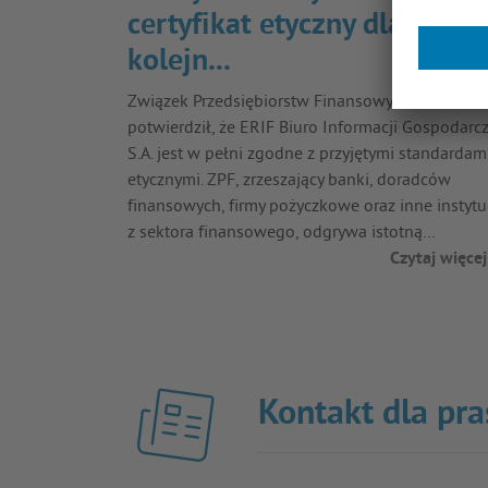
certyfikat etyczny dla ERIF 
kolejn...
Związek Przedsiębiorstw Finansowych w Polsce
potwierdził, że ERIF Biuro Informacji Gospodarcz
S.A. jest w pełni zgodne z przyjętymi standardam
etycznymi. ZPF, zrzeszający banki, doradców
finansowych, firmy pożyczkowe oraz inne instytu
z sektora finansowego, odgrywa istotną…
Czytaj więcej
Kontakt dla pra