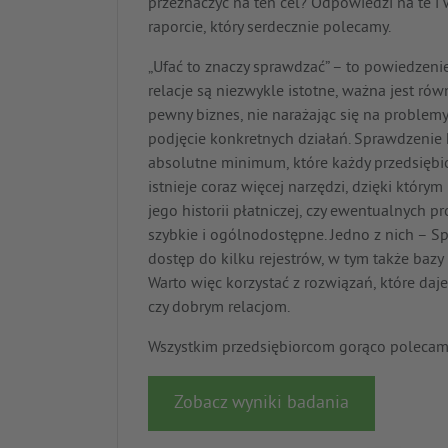
przeznaczyć na ten cel? Odpowiedzi na te i
raporcie, który serdecznie polecamy.
„Ufać to znaczy sprawdzać” – to powiedzeni
relacje są niezwykle istotne, ważna jest ró
pewny biznes, nie narażając się na problemy 
podjęcie konkretnych działań. Sprawdzenie
absolutne minimum, które każdy przedsiębi
istnieje coraz więcej narzędzi, dzięki któr
jego historii płatniczej, czy ewentualnych
szybkie i ogólnodostępne. Jedno z nich – S
dostęp do kilku rejestrów, w tym także bazy
Warto więc korzystać z rozwiązań, które daje
czy dobrym relacjom.
Wszystkim przedsiębiorcom gorąco polecam
Zobacz wyniki badania