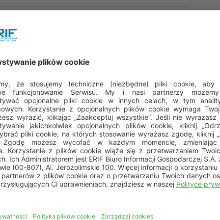
tępnij na:
Najnowszy raport audytowy
„Wielkość i struktura bazy