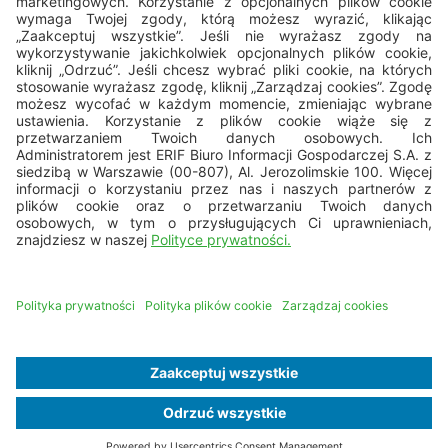
Pn - Pt: 8.00 - 16.00
bok@erif.pl
Copyright © 2026 ERIF Biuro Informacji Gospodarczej S.A.
Mapa strony
Nota prawna
Dane osobowe
Polityka cookies
Business Ethics Policy
Deklaracja dostępności
REALIZACJA:
PROFORMAT