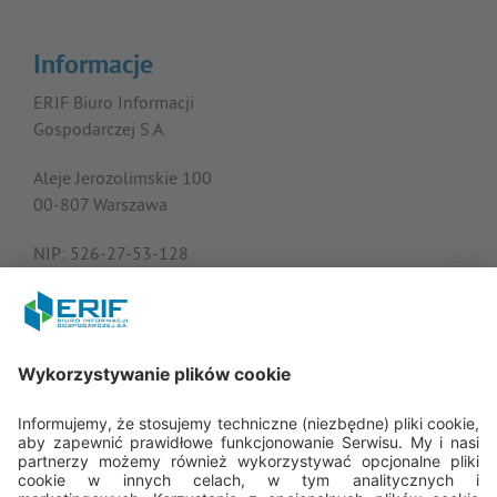
Informacje
ERIF Biuro Informacji
Gospodarczej S.A.
Aleje Jerozolimskie 100
00-807 Warszawa
NIP: 526-27-53-128
KRS: 0000182408
REGON: 015613573
Porozmawiajmy
22 594 25 15