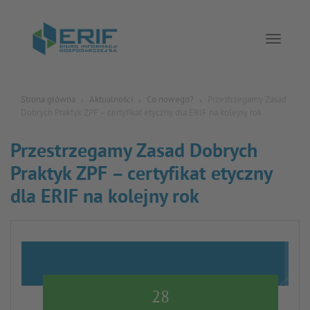
Toggle 
Strona główna
Aktualności
Co nowego?
Przestrzegamy Zasad
Dobrych Praktyk ZPF – certyfikat etyczny dla ERIF na kolejny rok
Przestrzegamy Zasad Dobrych
Praktyk ZPF – certyfikat etyczny
dla ERIF na kolejny rok
28