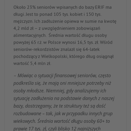
Około 23% seniorów wpisanych do bazy ERIF ma
długi. Jest to ponad 105 tys. kobiet i 150 tys.
mężczyzn. Ich zadłużenie opiewa w sumie na kwotę
4,2 mld zł – z uwzględnieniem zobowiązań
alimentacyjnych. Średnia wartość długu osoby
powyżej 65 r.ż. w Polsce wynosi 16,5 tys. zł. Wśród
seniorów-rekordzistów znalazł się 64-latek
pochodzący z Wielkopolski, którego dług osiągnął
wartość 5,4 mln zł.
Mówiąc o sytuacji finansowej seniorów, często
–
podkreśla się, że mają oni mniejsze potrzeby niż
osoby młodsze. Niemniej, gdy analizujemy ich
sytuację zadłużenia na podstawie danych z naszej
bazy, dostrzegamy, że te struktury też są dość
rozbudowane – tak, jak w przypadku innych grup
wiekowych. Średnia wartość długu osoby 60+ to
prawie 17 tys. zł, czyli blisko 12 najniższych