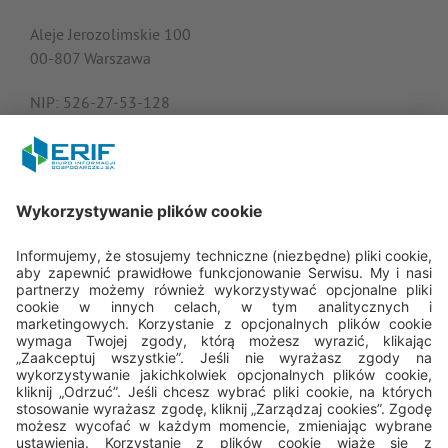
Aleje Jerozolimskie 100
00-807 Warszawa
NIP: 526-27-53-128
KRS: 0000182408
REGON: 015613573
Porozmawiajmy
22 594 25 15
Pn - Pt: 8.00 - 16.00
bok@erif.pl