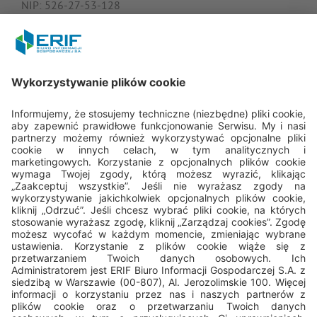
NIP: 526-27-53-128
KRS: 0000182408
REGON: 015613573
Porozmawiajmy
22 594 25 15
Pn - Pt: 8.00 - 16.00
bok@erif.pl