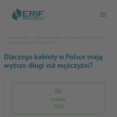
Toggle 
Strona główna
Informacje prasowe
Dlaczego kobiety w Polsce
mają wyższe długi niż mężczyźni?
Dlaczego kobiety w Polsce mają
wyższe długi niż mężczyźni?
06
marzec
2026