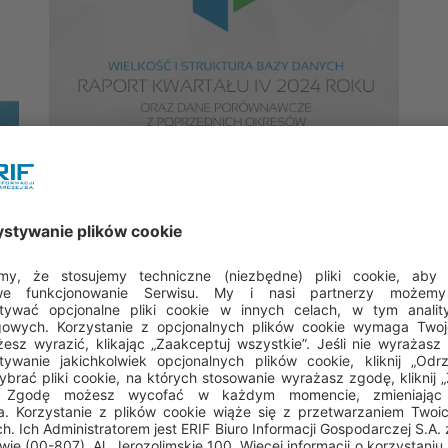
Najnowszy raport audytowy
„Wielkość i struktura bazy
na
danych ERIF Biura Infor...
Przedstawiamy w nim dane na temat wielkości
oraz struktury naszej bazy, a także dane
porównawcze z poprzednich okresów. Ponad 85
ej
mld zł – tyle wynosi wartość informacji
i
gospodarczych w bazie ERIF Po IV kwartale 2024 r.
ponownie zanotowaliśmy wzrost wartości…
cje
Czytaj więcej
→
→