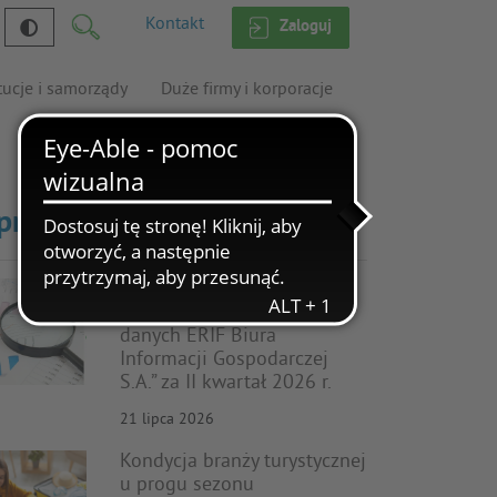
Kontakt
Zaloguj
tucje i samorządy
Duże firmy i korporacje
prawdź inne
Nowy raport audytowy
„Wielkość i struktura bazy
danych ERIF Biura
Informacji Gospodarczej
S.A.” za II kwartał 2026 r.
21 lipca 2026
Kondycja branży turystycznej
u progu sezonu