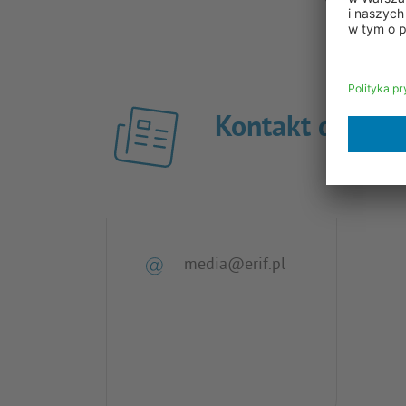
Kontakt dla pra
media@erif.pl