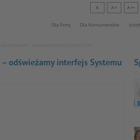
A
A
A
Dla firmy
Dla Konsumentów
Insty
się dla Klientów – odświeżamy interfejs Systemu ERIF
 – odświeżamy interfejs Systemu
S