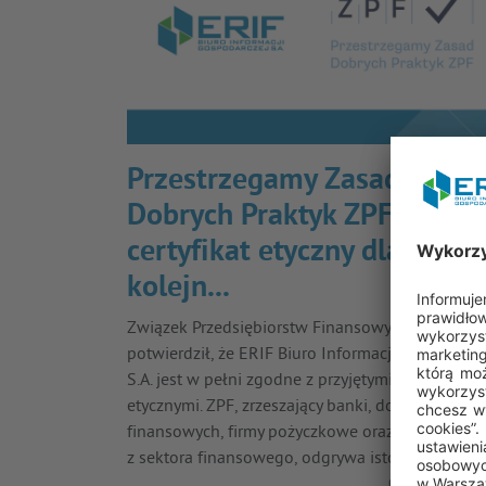
Przestrzegamy Zasad
Dobrych Praktyk ZPF –
certyfikat etyczny dla ERIF 
kolejn...
Związek Przedsiębiorstw Finansowych w Polsce
potwierdził, że ERIF Biuro Informacji Gospodarcz
S.A. jest w pełni zgodne z przyjętymi standardam
etycznymi. ZPF, zrzeszający banki, doradców
finansowych, firmy pożyczkowe oraz inne instytu
z sektora finansowego, odgrywa istotną…
Czytaj więcej