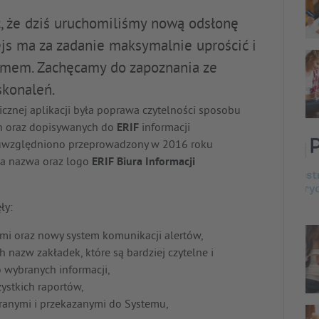
 że dziś uruchomiliśmy nową odsłonę
js ma za zadanie maksymalnie uprościć i
emem. Zachęcamy do zapoznania ze
konaleń.
cznej aplikacji była poprawa czytelności sposobu
ch oraz dopisywanych do
ERIF
informacji
 uwzględniono przeprowadzony w 2016 roku
gła nazwa oraz logo
ERIF Biura Informacji
ły:
ami oraz nowy system komunikacji alertów,
h nazw zakładek, które są bardziej czytelne i
 wybranych informacji,
ystkich raportów,
ranymi i przekazanymi do Systemu,