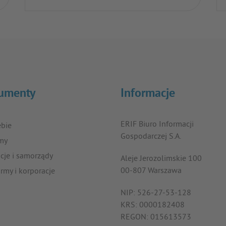
umenty
Informacje
ERIF Biuro Informacji
ebie
Gospodarczej S.A.
rmy
ucje i samorządy
Aleje Jerozolimskie 100
00-807 Warszawa
irmy i korporacje
NIP: 526-27-53-128
KRS: 0000182408
REGON: 015613573