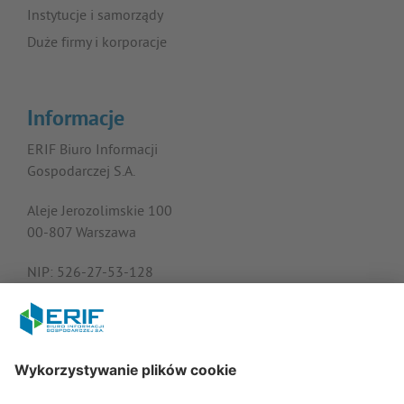
Instytucje i samorządy
Duże firmy i korporacje
Informacje
ERIF Biuro Informacji
Gospodarczej S.A.
Aleje Jerozolimskie 100
00-807 Warszawa
NIP: 526-27-53-128
KRS: 0000182408
REGON: 015613573
Porozmawiajmy