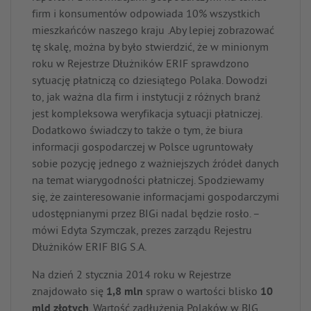
firm i konsumentów odpowiada 10% wszystkich
mieszkańców naszego kraju .Aby lepiej zobrazować
tę skalę, można by było stwierdzić, że w minionym
roku w Rejestrze Dłużników ERIF sprawdzono
sytuację płatniczą co dziesiątego Polaka. Dowodzi
to, jak ważna dla firm i instytucji z różnych branż
jest kompleksowa weryfikacja sytuacji płatniczej.
Dodatkowo świadczy to także o tym, że biura
informacji gospodarczej w Polsce ugruntowały
sobie pozycję jednego z ważniejszych źródeł danych
na temat wiarygodności płatniczej. Spodziewamy
się, że zainteresowanie informacjami gospodarczymi
udostępnianymi przez BIGi nadal będzie rosło. –
mówi Edyta Szymczak, prezes zarządu Rejestru
Dłużników ERIF BIG S.A.
Na dzień 2 stycznia 2014 roku w Rejestrze
znajdowało się
1,8 mln
spraw o wartości blisko
10
mld złotych
. Wartość zadłużenia Polaków w BIG