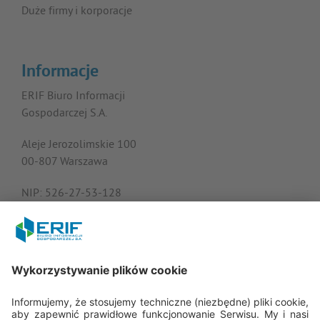
Duże firmy i korporacje
Informacje
ERIF Biuro Informacji
Gospodarczej S.A.
Aleje Jerozolimskie 100
00-807 Warszawa
NIP: 526-27-53-128
KRS: 0000182408
REGON: 015613573
Porozmawiajmy