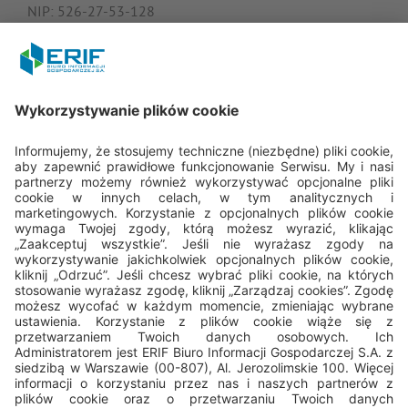
NIP: 526-27-53-128
KRS: 0000182408
REGON: 015613573
Porozmawiajmy
22 594 25 15
Pn - Pt: 8.00 - 16.00
bok@erif.pl