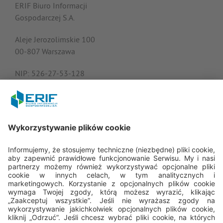
ERIF Biuro Informacji
Gospodarczej S.A.
Aleje Jerozolimskie 100
00-807 Warszawa
NIP: 526-27-53-128
KRS: 0000182408
REGON: 015613573
Porozmawiajmy
22 594 25 15
Pn - Pt: 8.00 - 16.00