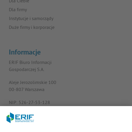
Dla Ciebie
Dla firmy
Instytucje i samorządy
Duże firmy i korporacje
Informacje
ERIF Biuro Informacji
Gospodarczej S.A.
Aleje Jerozolimskie 100
00-807 Warszawa
NIP: 526-27-53-128
KRS: 0000182408
REGON: 015613573