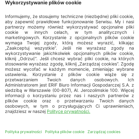
Porozmawiajmy
22 594 25 15
Pn - Pt: 8.00 - 16.00
bok@erif.pl