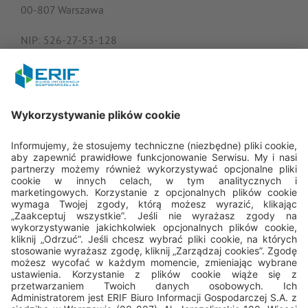
00-807 Warszawa
NIP: 526-27-53-128
KRS: 0000182408
REGON: 015613573
Porozmawiajmy
22 594 25 15
Pn - Pt: 8.00 - 16.00
bok@erif.pl