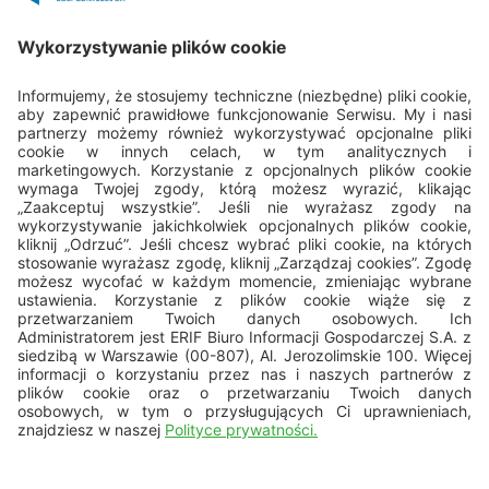
Porozmawiajmy
22 594 25 15
Pn - Pt: 8.00 - 16.00
bok@erif.pl