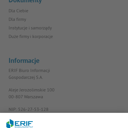
Dokumenty
Dla Ciebie
Dla firmy
Instytucje i samorządy
Duże firmy i korporacje
Informacje
ERIF Biuro Informacji
Gospodarczej S.A.
Aleje Jerozolimskie 100
00-807 Warszawa
NIP: 526-27-53-128
KRS: 0000182408
REGON: 015613573