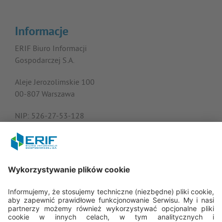
Informacje
ERIF Biuro Informacji
Gospodarczej S.A.
Aleje Jerozolimskie 100
00-807 Warszawa
NIP: 526-27-53-128
KRS: 0000182408
REGON: 015613573
Porozmawiajmy
22 594 25 15