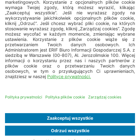
Pn - Pt: 8.00 - 16.00
bok@erif.pl
Copyright © 2026 ERIF Biuro Informacji Gospodarczej S.A.
Mapa strony
Nota prawna
Dane osobowe
Polityka cookies
Business Ethics Policy
Deklaracja dostępności
REALIZACJA:
PROFORMAT