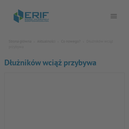
Toggle 
Strona główna
Aktualności
Co nowego?
Dłużników wciąż
przybywa
Dłużników wciąż przybywa