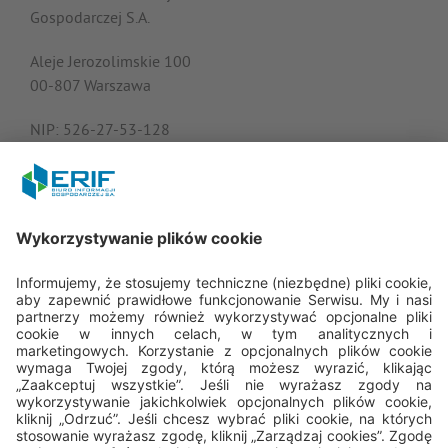
Gospodarczej S.A.
Aleje Jerozolimskie 100
00-807 Warszawa
NIP: 526-27-53-128
KRS: 0000182408
REGON: 015613573
Porozmawiajmy
22 594 25 15
Pn - Pt: 8.00 - 16.00
bok@erif.pl