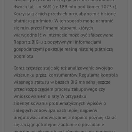
świadczy wzrost ich liczby na przestrzeni ostatnich
dwóch lat – o 36% (ze 189 mln pod koniec 2023 r.).
Korzystają z nich przedsiębiorcy, aby ocenić historię
płatniczą podmiotu. W ten sposób mogą ochronić
się m.in. przed firmami-słupami, których
wiarygodność w internecie może być sfałszowana.
Raport z BIG-u z pozytywnymi informacjami
gospodarczymi pokazuje realną historię płatniczą
podmiotu.
Coraz częstsze staje się też analizowanie swojego
wizerunku przez konsumentów. Regularna kontrola
własnego statusu w bazach BIG ma sens jeszcze
przed rozpoczęciem procesu zakupowego czy
wnioskowaniem o raty. W przypadku
zidentyfikowania problematycznych wpisów o
zaległych zobowiązaniach lepiej najpierw
uregulować zobowiązanie, a dopiero później starać
się zaciągnąć kolejne. Zadbanie o posiadanie