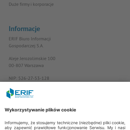
Duże firmy i korporacje
Informacje
ERIF Biuro Informacji
Gospodarczej S.A.
Aleje Jerozolimskie 100
00-807 Warszawa
NIP: 526-27-53-128
KRS: 0000182408
REGON: 015613573
Porozmawiajmy