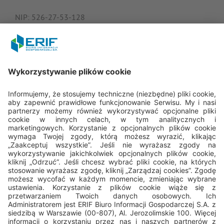
NIP: 526-27-53-128
KRS: 0000182408
REGON: 015613573
Porozmawiajmy
22 594 25 15
Pn - Pt: 8.00 - 16.00
bok@erif.pl