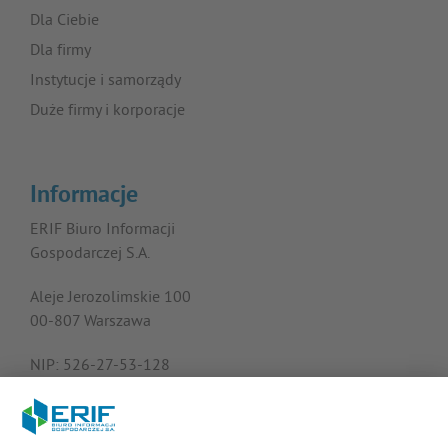
Dla Ciebie
Dla firmy
Instytucje i samorządy
Duże firmy i korporacje
Informacje
ERIF Biuro Informacji
Gospodarczej S.A.
Aleje Jerozolimskie 100
00-807 Warszawa
NIP: 526-27-53-128
KRS: 0000182408
REGON: 015613573