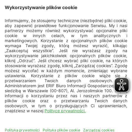
Porozmawiajmy
22 594 25 15
Pn - Pt: 8.00 - 16.00
bok@erif.pl