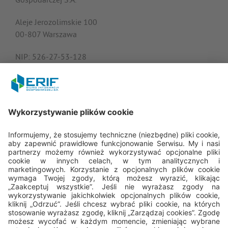
Gospodarczej S.A.
Aleje Jerozolimskie 100
00-807 Warszawa
NIP: 526-27-53-128
KRS: 0000182408
REGON: 015613573
Porozmawiajmy
22 594 25 15
Pn - Pt: 8.00 - 16.00
bok@erif.pl