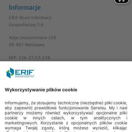
Informacje
ERIF Biuro Informacji
Gospodarczej S.A.
Aleje Jerozolimskie 100
00-807 Warszawa
NIP: 526-27-53-128
KRS: 0000182408
REGON: 015613573
Porozmawiajmy
22 594 25 15