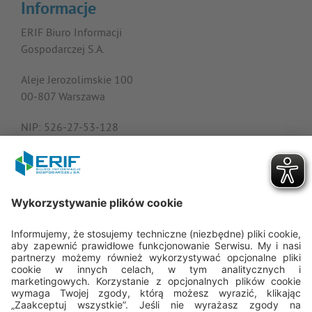
Informacje
ERIF Biuro Informacji
Gospodarczej S.A.
Aleje Jerozolimskie 100
00-807 Warszawa
NIP: 526-27-53-128
KRS: 0000182408
REGON: 015613573
Porozmawiajmy
22 594 25 15
pon. - pt.: 8.00 - 16.00