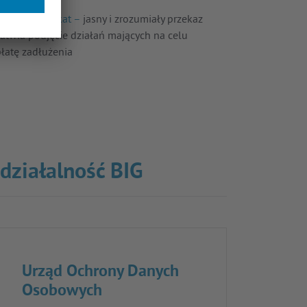
rosty komunikat –
jasny i zrozumiały przekaz
atwia podjęcie działań mających na celu
płatę zadłużenia
 działalność BIG
Urząd Ochrony Danych
Osobowych