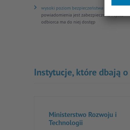
wysoki poziom bezpieczeństwa –
treść
powiadomienia jest zabezpieczona i tylko
odbiorca ma do niej dostęp
Instytucje, które dbają 
Ministerstwo Rozwoju i
Technologii