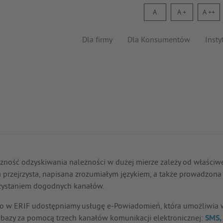
A
A
A
Dla firmy
Dla Konsumentów
Insty
zność odzyskiwania należności w dużej mierze zależy od właściwej
a przejrzysta, napisana zrozumiałym językiem, a także prowadzona
zystaniem dogodnych kanałów.
o w ERIF udostępniamy usługę e-Powiadomień, która umożliwia wy
 bazy za pomocą trzech kanałów komunikacji elektronicznej:
SMS,