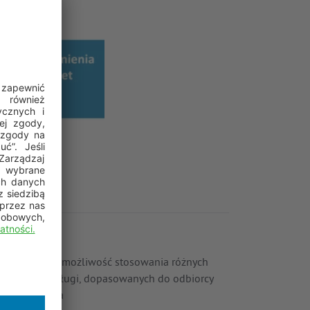
lastyczność –
możliwość stosowania różnych
onfiguracji usługi, dopasowanych do odbiorcy
owiadomienia