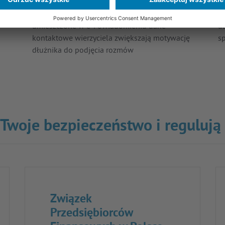
ułatwiony kontakt z wierzycielem –
p
umieszczone w e-Powiadomieniu dane
uł
kontaktowe wierzyciela zwiększają motywację
s
dłużnika do podjęcia rozmów
o Twoje bezpieczeństwo i regulują
Związek
Przedsiębiorców