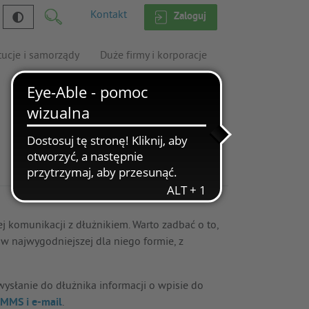
Kontakt
Zaloguj
tucje i samorządy
Duże firmy i korporacje
 komunikacji z dłużnikiem. Warto zadbać o to,
 w najwygodniejszej dla niego formie, z
słanie do dłużnika informacji o wpisie do
 MMS i e-mail
.