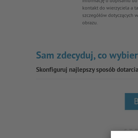
informację o dopisaniu do
kontakt do wierzyciela a t
szczegółów dotyczących w
obrazu.
Sam zdecyduj, co wybie
Skonfiguruj najlepszy sposób dotarci