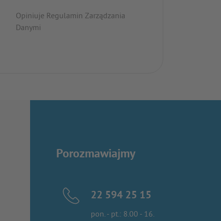
Opiniuje Regulamin Zarządzania
Danymi
Porozmawiajmy
22 594 25 15
pon. - pt.: 8.00 - 16.