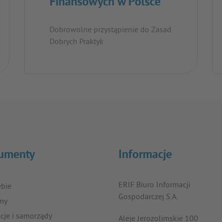
Finansowych w Polsce
Dobrowolne przystąpienie do Zasad
Dobrych Praktyk
umenty
Informacje
ERIF Biuro Informacji
ebie
Gospodarczej S.A.
rmy
ucje i samorządy
Aleje Jerozolimskie 100