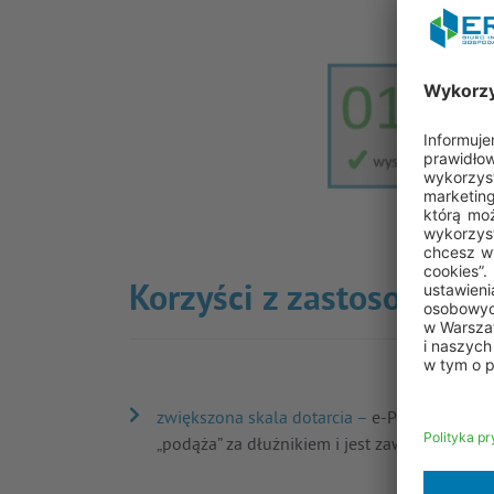
Korzyści z zastosowani
zwiększona skala dotarcia –
e-Powiadomien
„podąża” za dłużnikiem i jest zawsze pod ręk