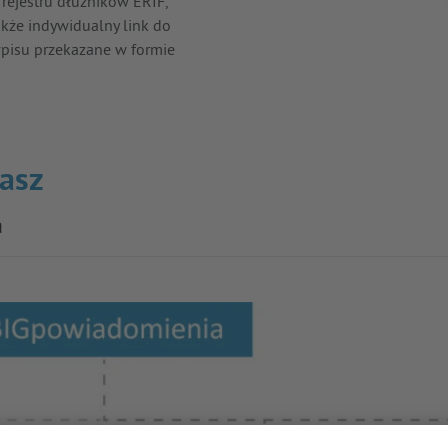
 rejestru dłużników ERIF,
akże indywidualny link do
pisu przekazane w formie
rasz
a