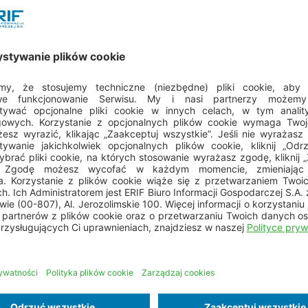
a e-Powiadomień
ie
szybszy czas reakcji –
dłużnik otrzyma
e
ą
powiadomienie już w kilka sekund po jego
k
wysłaniu
p