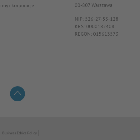
00-807 Warszawa
irmy i korporacje
NIP: 526-27-53-128
KRS: 0000182408
REGON: 015613573
Business Ethics Policy