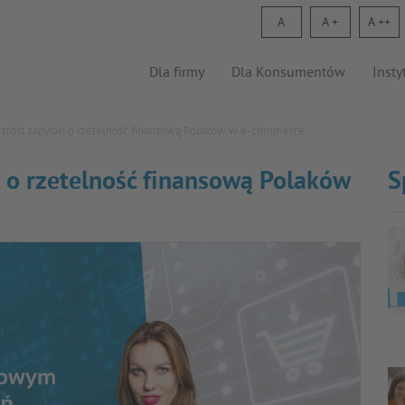
A
A
A
Dla firmy
Dla Konsumentów
Insty
rost zapytań o rzetelność finansową Polaków w e-commerce
 o rzetelność finansową Polaków
S