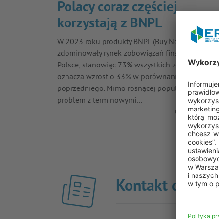
Polacy coraz częściej
korzystają z BNPL
W 2023 roku produkty BNPL (Buy Now Pay Later)
zdominowały rynek zobowiązań finansowych w
Polsce, stanowiąc 73% wszystkich zobowiązań, 
oznacza wzrost o 33% w porównaniu do roku
poprzedniego. Mimo rosnącej popularności,
problem z terminowymi…
Czytaj więcej
Kontakt dla pra