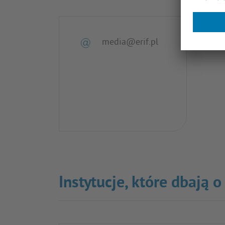
media@erif.pl
Instytucje, które dbają 