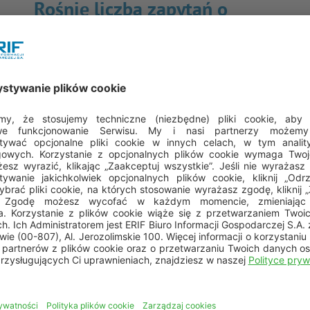
Rośnie liczba zapytań o
rzetelność finansową z
branży e-commerce
Nawet trzykrotnie może na koniec 2023 r. wzrosnąć
co
liczba zapytań o rzetelność finansową klientów
wystosowana przez branżę e-commerce. W ERIF
tylko do połowy b.r. z e-commerce wpłynęło więcej
o 84% wszystkich zapytań niż w całym…
→
Czytaj więcej
→
sy