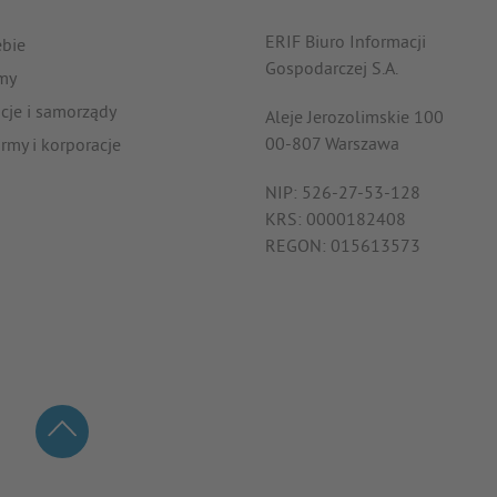
ERIF Biuro Informacji
ebie
Gospodarczej S.A.
rmy
ucje i samorządy
Aleje Jerozolimskie 100
00-807 Warszawa
irmy i korporacje
NIP: 526-27-53-128
KRS: 0000182408
REGON: 015613573