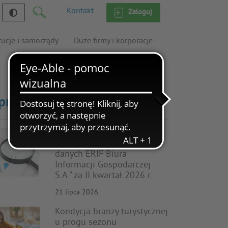
Kontakt
Zaloguj
tucje i samorządy
Duże firmy i korporacje
prawdź inne
Nowy raport audytowy
„Wielkość i struktura bazy
danych ERIF Biura
Informacji Gospodarczej
S.A.” za II kwartał 2026 r.
21 lipca 2026
Kondycja branży turystycznej
u progu sezonu