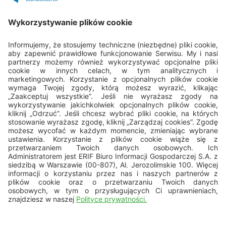
Porozmawiajmy
22 594 25 15
Pn - Pt: 8.00 - 16.00
bok@erif.pl