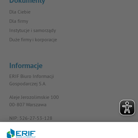
Dokumenty
Dla Ciebie
Dla firmy
Instytucje i samorządy
Duże firmy i korporacje
Informacje
ERIF Biuro Informacji
Gospodarczej S.A.
Aleje Jerozolimskie 100
00-807 Warszawa
NIP: 526-27-53-128
KRS: 0000182408
REGON: 015613573