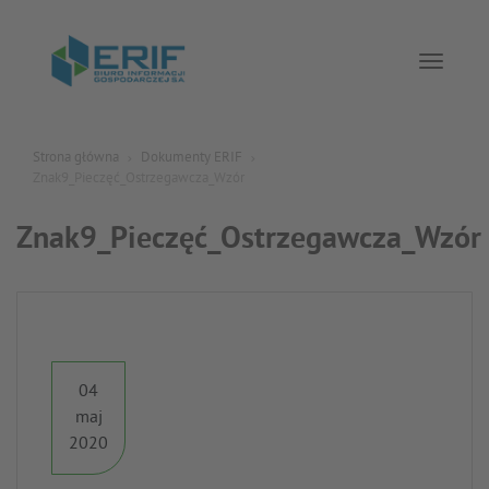
Toggle 
Strona główna
Dokumenty ERIF
Znak9_Pieczęć_Ostrzegawcza_Wzór
Znak9_Pieczęć_Ostrzegawcza_Wzór
04
maj
2020