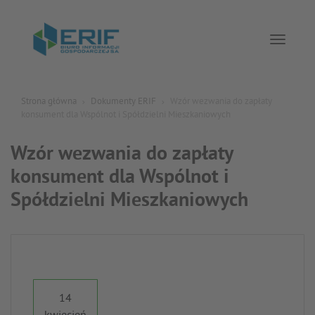
Toggle 
Strona główna
Dokumenty ERIF
Wzór wezwania do zapłaty
konsument dla Wspólnot i Spółdzielni Mieszkaniowych
Wzór wezwania do zapłaty
konsument dla Wspólnot i
Spółdzielni Mieszkaniowych
14