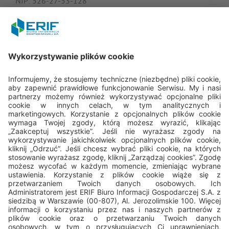
NIP: 526-27-53-128
KRS: 0000182408
REGON: 015613573
Porozmawiajmy
22 594 25 15
Pn - Pt: 8.00 - 16.00
bok@erif.pl