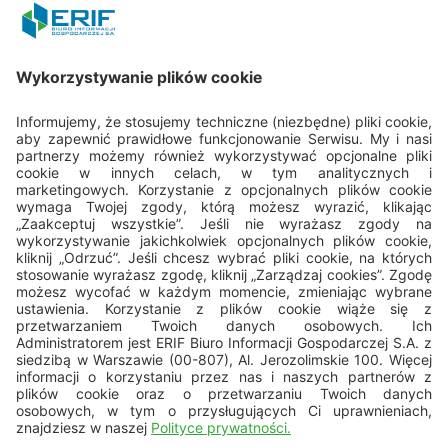
REGON: 015613573
Porozmawiajmy
22 594 25 15
Pn - Pt: 8.00 - 16.00
bok@erif.pl