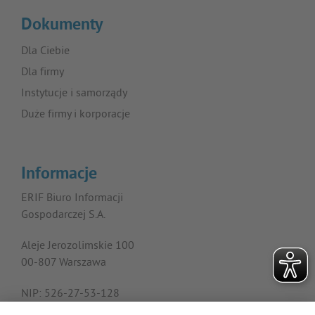
Dokumenty
Dla Ciebie
Dla firmy
Instytucje i samorządy
Duże firmy i korporacje
Informacje
ERIF Biuro Informacji
Gospodarczej S.A.
Aleje Jerozolimskie 100
00-807 Warszawa
NIP: 526-27-53-128
KRS: 0000182408