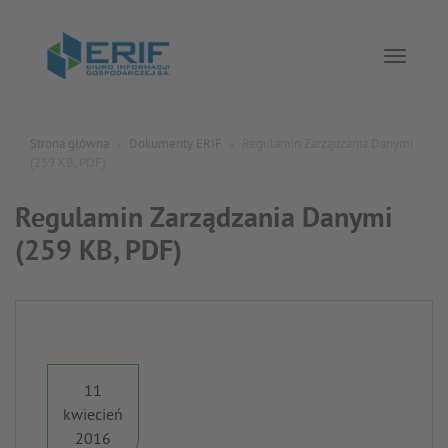
Toggle 
Strona główna
Dokumenty ERIF
Regulamin Zarządzania Danymi
(259 KB, PDF)
Regulamin Zarządzania Danymi
(259 KB, PDF)
11
kwiecień
2016