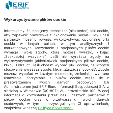
REGON: 015613573
Porozmawiajmy
22 594 25 15
Pn - Pt: 8.00 - 16.00
bok@erif.pl