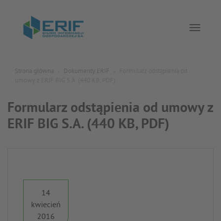
Toggle 
Strona główna
Dokumenty ERIF
Formularz odstąpienia od
umowy z ERIF BIG S.A. (440 KB, PDF)
Formularz odstąpienia od umowy z
ERIF BIG S.A. (440 KB, PDF)
14
kwiecień
2016