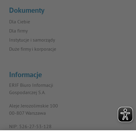
Dokumenty
Dla Ciebie
Dla firmy
Instytucje i samorządy
Duże firmy i korporacje
Informacje
ERIF Biuro Informacji
Gospodarczej S.A.
Aleje Jerozolimskie 100
00-807 Warszawa
NIP: 526-27-53-128
KRS: 0000182408