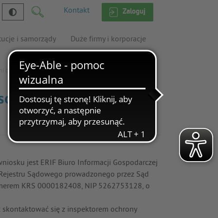
Kontakt
Zaloguj
tucje i samorządy
Duże firmy i korporacje
i dostępności usług
osobowych w związku ze
iosku jest ERIF Biuro Informacji Gospodarczej
ego Rejestru Sądowego prowadzonego przez Sąd
numerem KRS 0000182408, NIP 5262753128, o
 skontaktować się z inspektorem ochrony