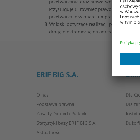
przetwarzania oraz prawo wniesienia ska
Przysługuje Ci również prawo wniesienia s
przetwarza je w oparciu o prawnie uzasadnio
Wnioski dotyczące realizacji praw możesz p
drogą elektroniczną na adres
dpo@erif.pl
ERIF BIG S.A.
Dok
O nas
Dla Ci
Podstawa prawna
Dla fi
Zasady Dobrych Praktyk
Instyt
Statystyki bazy ERIF BIG S.A.
Duże f
Aktualności