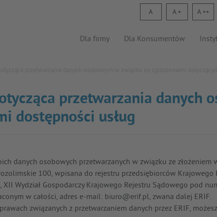
A
A
A
Dla firmy
Dla Konsumentów
Insty
dotycząca przetwarzania danych osobowych w związku ze zgłoszeniami dotyczącym
dotycząca przetwarzania danych 
mi dostępności usług
oich danych osobowych przetwarzanych w związku ze złożeniem wn
. Jerozolimskie 100, wpisana do rejestru przedsiębiorców Krajow
ie, XII Wydział Gospodarczy Krajowego Rejestru Sądowego pod 
conym w całości, adres e-mail:
biuro@erif.pl
, zwana dalej ERIF.
sprawach związanych z przetwarzaniem danych przez ERIF, możesz