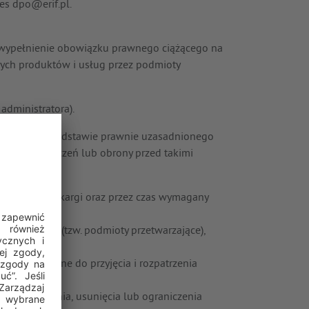
res
dpo@erif.pl
.
DO (wypełnienie obowiązku prawnego ciążącego na
rych produktów i usług przez podmioty
 administratora).
 wniosku na podstawie prawnie uzasadnionego
tualnych roszczeń lub obrony przed takimi
szenia lub skargi oraz przez czas wymagany
znesowych (tzw. podmioty przetwarzające),
st niezbędne do przyjęcia i rozpatrzenia
h sprostowania, usunięcia lub ograniczenia