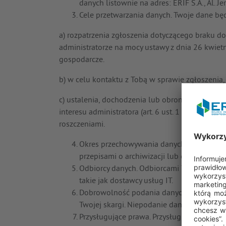
danych listownie na adres: ERIF S.A., Al.
Cele przetwarzania danych. Twoje dane bę
a) rozpatrzenia zgłoszenia dotyczącego braku do
administratorze na mocy ustawy z dnia 26 kwie
gospodarcze.
b) w celu kontaktu z Tobą w sprawie zgłoszenia, n
c) ustalenia, dochodzenia lub obrony przed ew
interesu administratora (art. 6 ust. 1 lit. f RO
roszczeniami.
Okres przechowywania danych. Twoje dane
przepisami o archiwizacji lub do upływu 
Odbiorcy danych. Odbiorcami Twoich dany
takie jak dostawcy usług IT.
Dobrowolność podania danych. Podanie dan
Twojej skargi. Niepodanie danych może sk
Przysługujące prawa. Przysługują Ci nast