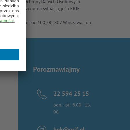
rezes Urzędu Ochrony Danych Osobowych.
 z Twoją szczególną sytuacją, jeśli ERIF
A. Al. Jerozolimskie 100, 00-807 Warszawa, lub
Porozmawiajmy
22 594 25 15
pon. - pt.: 8.00 - 16.
00