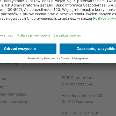
rgi do organu nadzorczego – w Polsce organem nadzorczym jest P
przeciwu dotyczącego przetwarzania danych, z przyczyn związanych
ny interes administratora lub strony trzeciej.
rzesyłać listownie na adres ERIF Biuro Informacji Gospodarczej S.
umenty
Informacje
ERIF Biuro Informacji
ebie
Gospodarczej S.A.
rmy
ucje i samorządy
Aleje Jerozolimskie 100
00-807 Warszawa
irmy i korporacje
NIP: 526-27-53-128