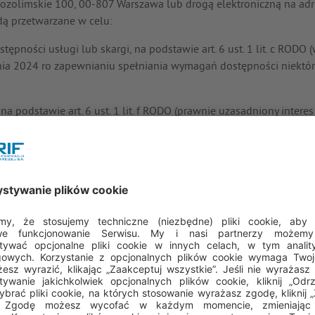
 Jerozolimskie 100, 00-807 Warszawa lub drogą elektroniczną na ad
dą przetwarzane w celu:
stępności usługi lub skargi, na podstawie art. 6 ust. 1 lit. c RO
tnia 2024 ro zapewnianiu spełniania wymagań dostępności niektó
a podstawie art. 6 ust. 1 lit. f RODO (prawnie uzasadniony interes
entualnymi roszczeniami związanymi ze złożeniem oraz realizacją
DO), który polega na zapewnieniu ERIF możliwości dochodzenia ewen
 będą przechowywane przez okres niezbędny do rozpatrzenia zgło
terminów przedawnienia ewentualnych roszczeń.
ch osobowych mogą być podmioty wspierające ERIF w procesach bi
ych osobowych w zakresie określonym w deklaracji dostępności je
utkować brakiem możliwości rozpatrzenia zgłoszenia lub skargi.
ępujące prawa: prawo do żądania dostępu do danych osobowych, ic